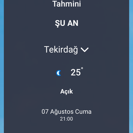
Tahmini
Özel Haberler
Dünya
Haber Arşivi
ŞU AN
Yazarlar
Medya
Özel Haberler
Tekirdağ
Kadın
°
25
Erişim Bilgileri
Sağlık
Açık
Teknoloji
07 Ağustos Cuma
Ramazan
21:00