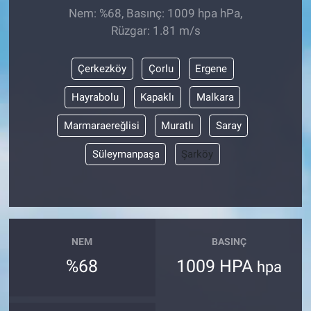
Nem: %68, Basınç: 1009 hpa hPa,
Rüzgar: 1.81 m/s
Çerkezköy
Çorlu
Ergene
Hayrabolu
Kapaklı
Malkara
Marmaraereğlisi
Muratlı
Saray
Süleymanpaşa
Şarköy
NEM
BASINÇ
%68
1009 HPA
hpa