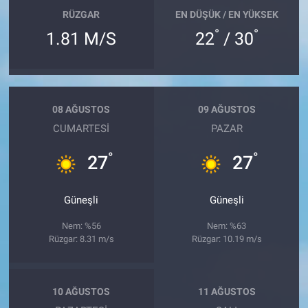
RÜZGAR
EN DÜŞÜK / EN YÜKSEK
°
°
1.81 M/S
22
/ 30
08 AĞUSTOS
09 AĞUSTOS
CUMARTESI
PAZAR
°
°
27
27
Güneşli
Güneşli
Nem: %56
Nem: %63
Rüzgar: 8.31 m/s
Rüzgar: 10.19 m/s
10 AĞUSTOS
11 AĞUSTOS