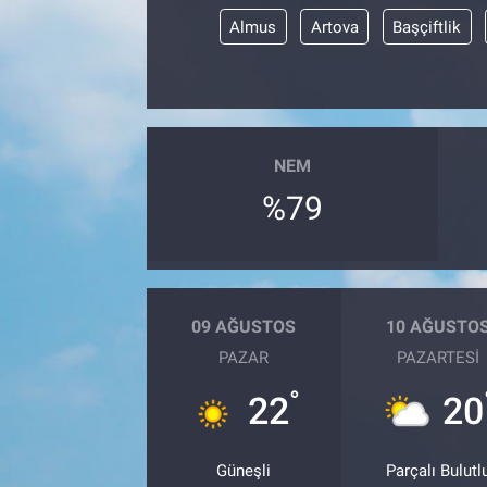
Almus
Artova
Başçiftlik
NEM
%79
09 AĞUSTOS
10 AĞUSTO
PAZAR
PAZARTESI
°
22
20
Güneşli
Parçalı Bulutl