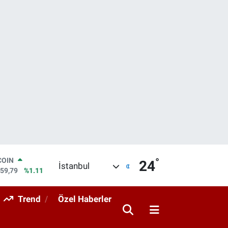
°
COIN
24
İstanbul
959,79
%1.11
LAR
7436
%0.18
Trend
Özel Haberler
RO
2510
%0.32
RLİN