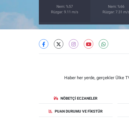
Nem: %57
Nem: %66
Rüzgar: 9.11 m/s
Rüzgar: 7.31 m/
Haber her yerde, gerçekler Ülke TV
NÖBETÇI ECZANELER
PUAN DURUMU VE FIKSTÜR