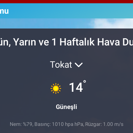
64,
GRA
umu
666
BİS
13.
n, Yarın ve 1 Haftalık Hava 
Tokat
°
14
Güneşli
Nem: %79, Basınç: 1010 hpa hPa, Rüzgar: 1.00 m/s