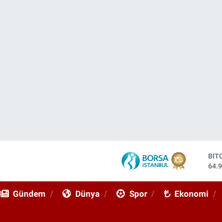
BIT
64.
DO
47,
Gündem
Dünya
Spor
Ekonomi
EU
55,
STE