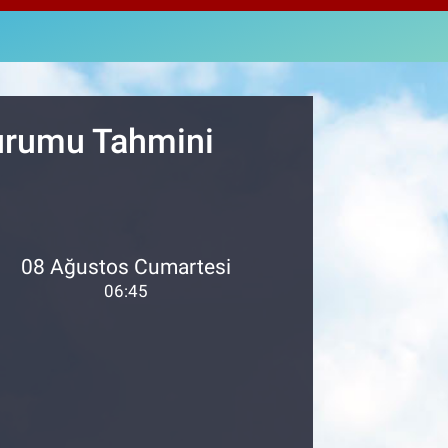
4811
%0.38
M ALTIN
0.55
%0.03
T100
779
%-14
Durumu Tahmini
08 Ağustos Cumartesi
06:45