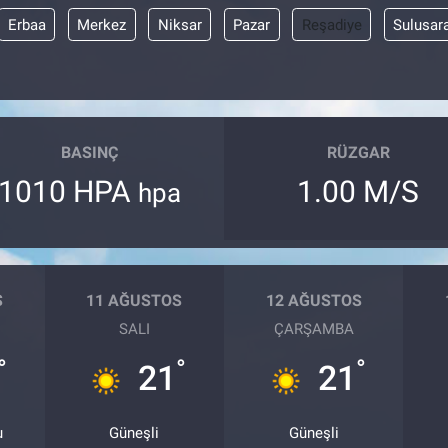
Erbaa
Merkez
Niksar
Pazar
Reşadiye
Sulusar
BASINÇ
RÜZGAR
1010 HPA
1.00 M/S
hpa
S
11 AĞUSTOS
12 AĞUSTOS
SALI
ÇARŞAMBA
°
°
°
21
21
u
Güneşli
Güneşli