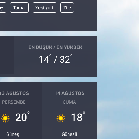
ay
Turhal
Yeşilyurt
Zile
EN DÜŞÜK / EN YÜKSEK
°
°
14
/ 32
13 AĞUSTOS
14 AĞUSTOS
PERŞEMBE
CUMA
°
°
20
18
Güneşli
Güneşli