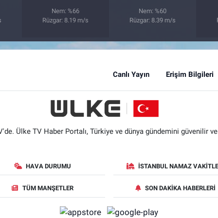
Nem: %66
Nem: %60
s
Rüzgar: 8.19 m/s
Rüzgar: 8.39 m/s
Canlı Yayın
Erişim Bilgileri
'de. Ülke TV Haber Portalı, Türkiye ve dünya gündemini güvenilir ve hı
HAVA DURUMU
İSTANBUL NAMAZ VAKITLE
TÜM MANŞETLER
SON DAKIKA HABERLERI