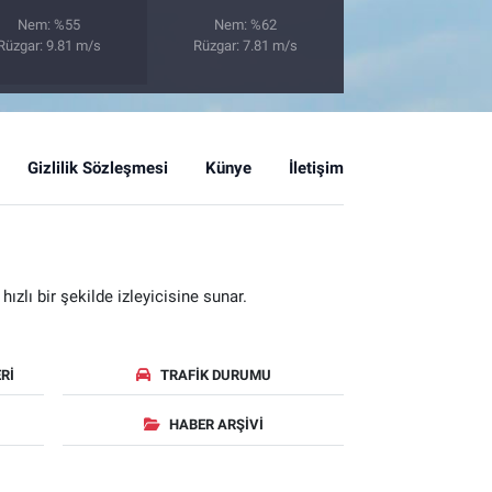
Nem: %55
Nem: %62
Rüzgar: 9.81 m/s
Rüzgar: 7.81 m/s
Gizlilik Sözleşmesi
Künye
İletişim
zlı bir şekilde izleyicisine sunar.
RI
TRAFIK DURUMU
HABER ARŞIVI