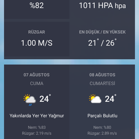
%82
1011 HPA
hpa
RÜZGAR
EN DÜŞÜK / EN YÜKSEK
°
°
1.00 M/S
21
/ 26
07 AĞUSTOS
08 AĞUSTOS
CUMA
CUMARTESI
°
°
24
24
Yakınlarda Yer Yer Yağmur
Parçalı Bulutlu
Nem: %83
Nem: %80
Rüzgar: 2.19 m/s
Rüzgar: 2.89 m/s