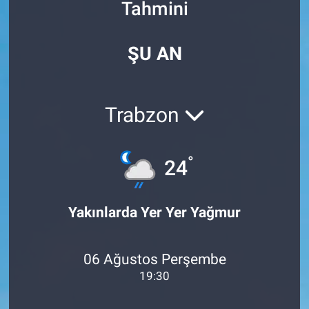
Tahmini
Özel Haberler
Dünya
Haber Arşivi
ŞU AN
Yazarlar
Medya
Özel Haberler
Trabzon
Kadın
°
24
Erişim Bilgileri
Sağlık
Yakınlarda Yer Yer Yağmur
Teknoloji
06 Ağustos Perşembe
Ramazan
19:30