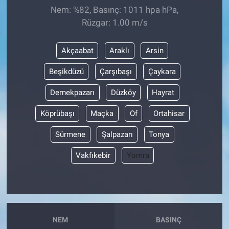
Nem: %82, Basınç: 1011 hpa hPa,
Rüzgar: 1.00 m/s
Akçaabat
Araklı
Arsin
Beşikdüzü
Çarşıbaşı
Çaykara
Dernekpazarı
Düzköy
Hayrat
Köprübaşı
Maçka
Of
Ortahisar
Sürmene
Şalpazarı
Tonya
Vakfıkebir
Yomra
NEM
BASINÇ