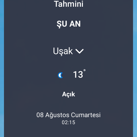
Tahmini
Özel Haberler
Dünya
Haber Arşivi
ŞU AN
Yazarlar
Medya
Özel Haberler
Uşak
Kadın
°
13
Erişim Bilgileri
Sağlık
Açık
Teknoloji
08 Ağustos Cumartesi
Ramazan
02:15