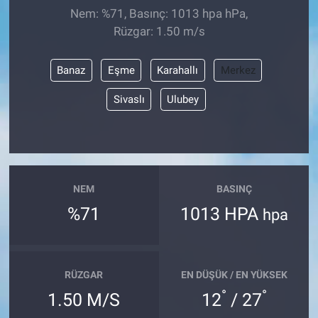
Nem: %71, Basınç: 1013 hpa hPa,
Rüzgar: 1.50 m/s
Banaz
Eşme
Karahallı
Merkez
Sivaslı
Ulubey
NEM
BASINÇ
%71
1013 HPA
hpa
RÜZGAR
EN DÜŞÜK / EN YÜKSEK
°
°
1.50 M/S
12
/ 27