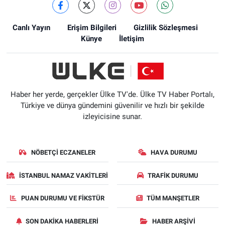
Canlı Yayın
Erişim Bilgileri
Gizlilik Sözleşmesi
Künye
İletişim
Haber her yerde, gerçekler Ülke TV'de. Ülke TV Haber Portalı,
Türkiye ve dünya gündemini güvenilir ve hızlı bir şekilde
izleyicisine sunar.
NÖBETÇI ECZANELER
HAVA DURUMU
İSTANBUL NAMAZ VAKITLERI
TRAFIK DURUMU
PUAN DURUMU VE FIKSTÜR
TÜM MANŞETLER
SON DAKIKA HABERLERI
HABER ARŞIVI