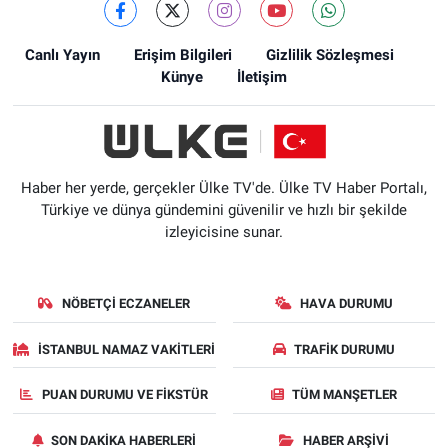
Canlı Yayın
Erişim Bilgileri
Gizlilik Sözleşmesi
Künye
İletişim
Haber her yerde, gerçekler Ülke TV'de. Ülke TV Haber Portalı,
Türkiye ve dünya gündemini güvenilir ve hızlı bir şekilde
izleyicisine sunar.
NÖBETÇI ECZANELER
HAVA DURUMU
İSTANBUL NAMAZ VAKITLERI
TRAFIK DURUMU
PUAN DURUMU VE FIKSTÜR
TÜM MANŞETLER
SON DAKIKA HABERLERI
HABER ARŞIVI