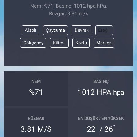
Nem: %71, Basınç: 1012 hpa hPa,
Rüzgar: 3.81 m/s
Alaplı
Çaycuma
Devrek
Ereğli
Gökçebey
Kilimli
Kozlu
Merkez
NEM
BASINÇ
%71
1012 HPA
hpa
RÜZGAR
EN DÜŞÜK / EN YÜKSEK
°
°
3.81 M/S
22
/ 26