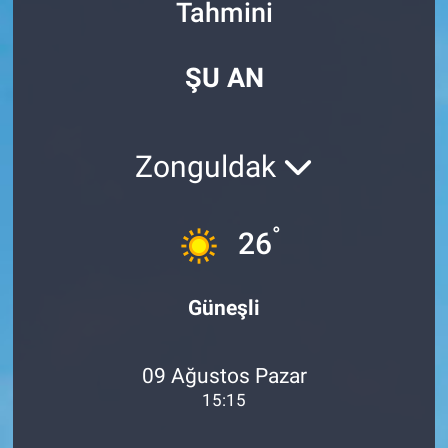
Tahmini
Özel Haberler
Dünya
Haber Arşivi
ŞU AN
Yazarlar
Medya
Özel Haberler
Zonguldak
Kadın
°
26
Erişim Bilgileri
Sağlık
Güneşli
Teknoloji
09 Ağustos Pazar
Ramazan
15:15