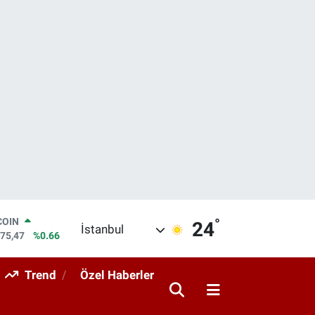
°
COIN
24
İstanbul
475,47
%0.66
LAR
5971
%0.05
Trend
Özel Haberler
RO
1336
%0.18
RLİN