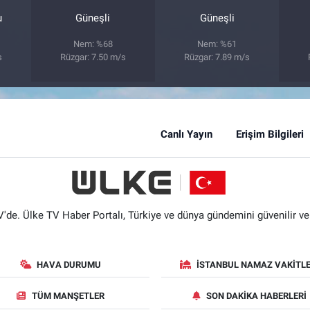
u
Güneşli
Güneşli
Nem: %68
Nem: %61
s
Rüzgar: 7.50 m/s
Rüzgar: 7.89 m/s
Canlı Yayın
Erişim Bilgileri
'de. Ülke TV Haber Portalı, Türkiye ve dünya gündemini güvenilir ve hı
HAVA DURUMU
İSTANBUL NAMAZ VAKITLE
TÜM MANŞETLER
SON DAKIKA HABERLERI