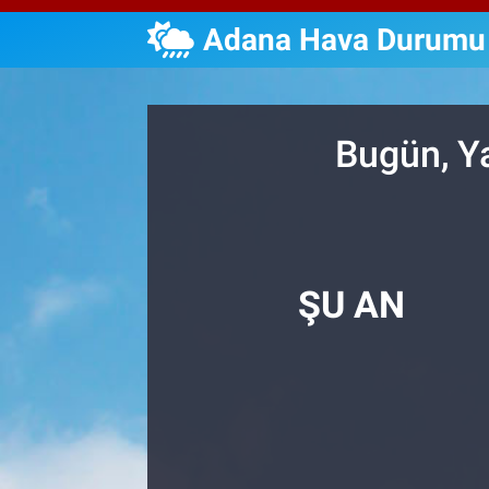
Adana Hava Durumu
Özel Haberler
Dünya
Haber Arşivi
Yazarlar
Medya
Bugün, Y
Özel Haberler
Kadın
Erişim Bilgileri
ŞU AN
Sağlık
Teknoloji
Ramazan