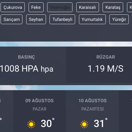
Çukurova
Feke
İmamoğlu
Karaisalı
Karataş
Sarıçam
Seyhan
Tufanbeyli
Yumurtalık
Yüreğir
BASINÇ
RÜZGAR
1008 HPA
1.19 M/S
hpa
S
09 AĞUSTOS
10 AĞUSTOS
PAZAR
PAZARTESI
°
°
°
30
31