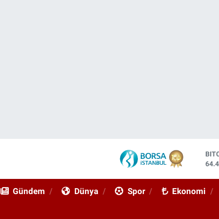
BIT
64.
DO
47,
Gündem
Dünya
Spor
Ekonomi
EU
55,
STE