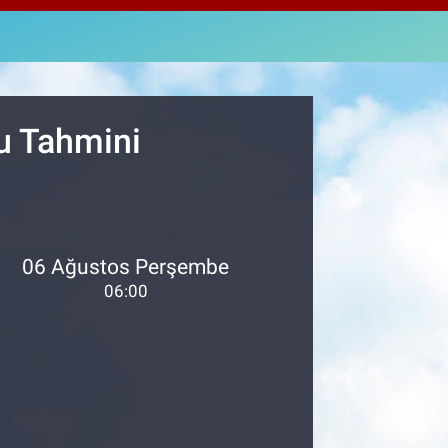
2534
%0.22
M ALTIN
7.85
%0.54
T100
703
%0
u Tahmini
06 Ağustos Perşembe
06:00