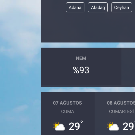
Adana
Aladağ
Ceyhan
NEM
%93
07 AĞUSTOS
08 AĞUSTO
CUMA
CUMARTESI
°
29
29