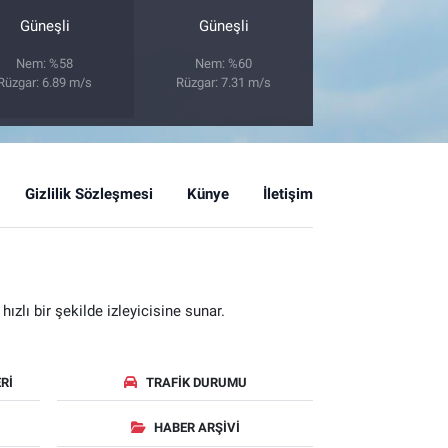
Güneşli
Güneşli
Nem: %58
Nem: %60
Rüzgar: 6.89 m/s
Rüzgar: 7.31 m/s
Gizlilik Sözleşmesi
Künye
İletişim
zlı bir şekilde izleyicisine sunar.
RI
TRAFIK DURUMU
HABER ARŞIVI