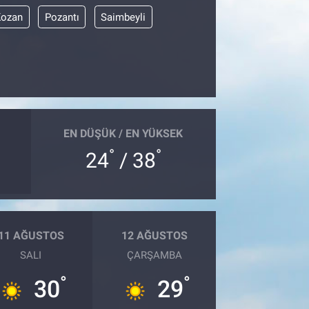
Kozan
Pozantı
Saimbeyli
EN DÜŞÜK / EN YÜKSEK
°
°
24
/ 38
11 AĞUSTOS
12 AĞUSTOS
SALI
ÇARŞAMBA
°
°
30
29