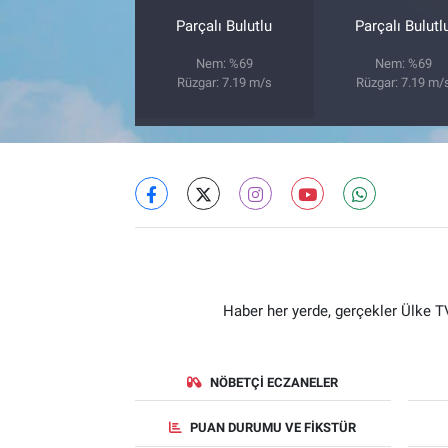
Parçalı Bulutlu
Parçalı Bulutl
Nem: %69
Nem: %69
Rüzgar: 7.19 m/s
Rüzgar: 7.19 m/
Haber her yerde, gerçekler Ülke TV
NÖBETÇI ECZANELER
PUAN DURUMU VE FIKSTÜR