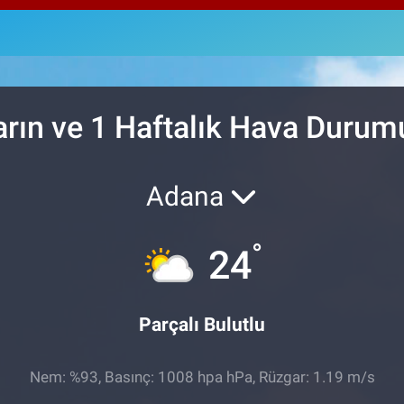
64,
GRA
652
BİS
13.
arın ve 1 Haftalık Hava Durum
Adana
°
24
Parçalı Bulutlu
Nem: %93, Basınç: 1008 hpa hPa, Rüzgar: 1.19 m/s