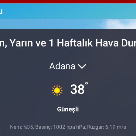
64,4
GRA
u
6660
BİS
13.7
, Yarın ve 1 Haftalık Hava D
Adana
°
38
Güneşli
Nem: %35, Basınç: 1002 hpa hPa, Rüzgar: 6.19 m/s