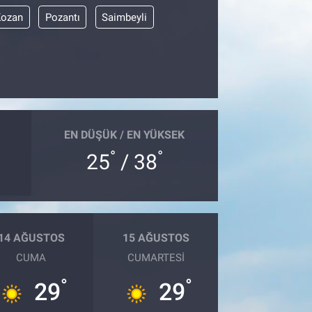
Kozan
Pozantı
Saimbeyli
EN DÜŞÜK / EN YÜKSEK
°
°
25
/ 38
14 AĞUSTOS
15 AĞUSTOS
CUMA
CUMARTESI
°
°
29
29