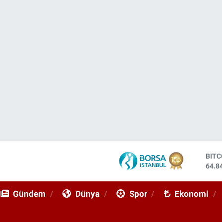
BIT
64.8
DOL
47,7
Gündem
Dünya
Spor
Ekonomi
EUR
55,2
STE