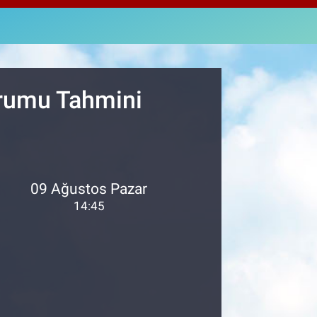
811
%0.38
M ALTIN
.55
%0
T100
79
%-14
urumu Tahmini
09 Ağustos Pazar
14:45