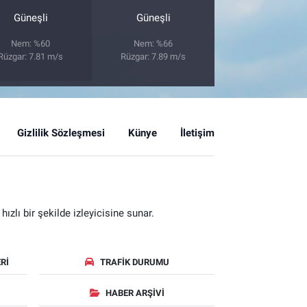
Güneşli
Güneşli
Nem: %60
Nem: %66
Rüzgar: 7.81 m/s
Rüzgar: 7.89 m/s
Gizlilik Sözleşmesi
Künye
İletişim
zlı bir şekilde izleyicisine sunar.
RI
TRAFIK DURUMU
HABER ARŞIVI