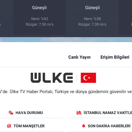
Güneşli
Güneşli
Nem: %62
Nem: %58
s
Rüzgar: 7.50 m/s
Rüzgar: 7.39 m/s
Canlı Yayın
Erişim Bilgileri
'de. Ülke TV Haber Portalı, Türkiye ve dünya gündemini güvenilir ve hı
HAVA DURUMU
İSTANBUL NAMAZ VAKITLE
TÜM MANŞETLER
SON DAKIKA HABERLERI