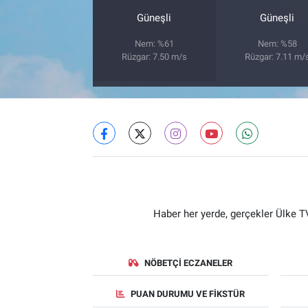
Güneşli
Güneşli
Nem: %61
Nem: %58
Rüzgar: 7.50 m/s
Rüzgar: 7.11 m/
Haber her yerde, gerçekler Ülke TV
NÖBETÇI ECZANELER
PUAN DURUMU VE FIKSTÜR