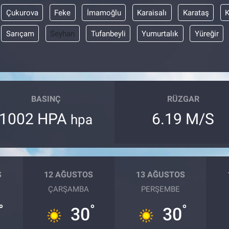
Çukurova
Feke
İmamoğlu
Karaisalı
Karataş
Sarıçam
Seyhan
Tufanbeyli
Yumurtalık
Yüreğir
BASINÇ
RÜZGAR
1002 HPA
6.19 M/S
hpa
S
12 AĞUSTOS
13 AĞUSTOS
ÇARŞAMBA
PERŞEMBE
°
°
°
30
30