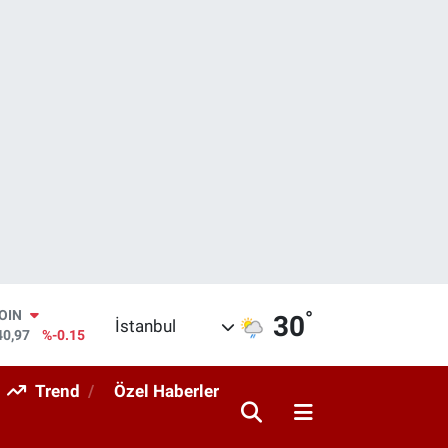
COIN
°
30
İstanbul
40,97
%-0.15
AR
436
%0.18
Trend
Özel Haberler
O
510
%0.32
RLİN