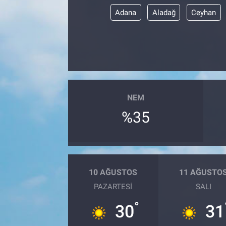
Adana
Aladağ
Ceyhan
NEM
%35
10 AĞUSTOS
11 AĞUSTO
PAZARTESI
SALI
°
30
31