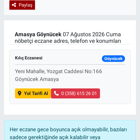
Paylaş
Özel Haberler
Dünya
Haber Arşivi
Yazarlar
Medya
Amasya
Göynücek
07 Ağustos 2026 Cuma
nöbetçi eczane adres, telefon ve konumları
Özel Haberler
Kılıç Eczanesi
Kadın
Göynücek
Yeni Mahalle, Yozgat Caddesi No:166
Erişim Bilgileri
Göynücek Amasya
Sağlık
Yol Tarifi Al
0 (358) 615 26 01
Teknoloji
Ramazan
Her eczane gece boyunca açık olmayabilir, bazıları
sadece gerektiğinde açık kalabilir veya