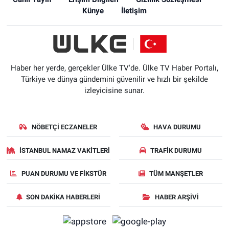
Künye
İletişim
Haber her yerde, gerçekler Ülke TV'de. Ülke TV Haber Portalı,
Türkiye ve dünya gündemini güvenilir ve hızlı bir şekilde
izleyicisine sunar.
NÖBETÇI ECZANELER
HAVA DURUMU
İSTANBUL NAMAZ VAKITLERI
TRAFIK DURUMU
PUAN DURUMU VE FIKSTÜR
TÜM MANŞETLER
SON DAKIKA HABERLERI
HABER ARŞIVI