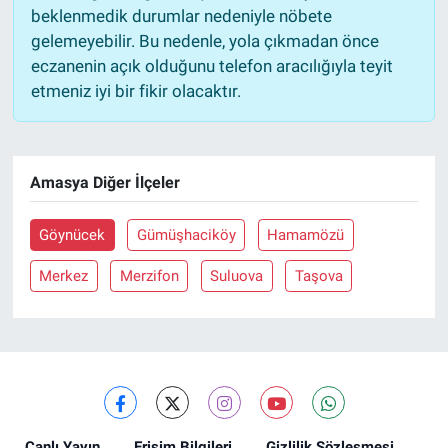
beklenmedik durumlar nedeniyle nöbete
gelemeyebilir. Bu nedenle, yola çıkmadan önce
eczanenin açık olduğunu telefon aracılığıyla teyit
etmeniz iyi bir fikir olacaktır.
Amasya Diğer İlçeler
Göynücek
Gümüşhaciköy
Hamamözü
Merkez
Merzifon
Suluova
Taşova
Canlı Yayın
Erişim Bilgileri
Gizlilik Sözleşmesi