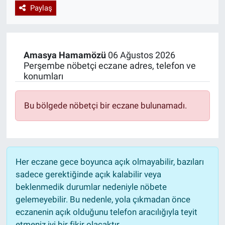
Paylaş
Özel Haberler
Dünya
Haber Arşivi
Yazarlar
Medya
Amasya
Hamamözü
06 Ağustos 2026
Perşembe nöbetçi eczane adres, telefon ve
Özel Haberler
konumları
Kadın
Bu bölgede nöbetçi bir eczane bulunamadı.
Erişim Bilgileri
Sağlık
Her eczane gece boyunca açık olmayabilir, bazıları
Teknoloji
sadece gerektiğinde açık kalabilir veya
beklenmedik durumlar nedeniyle nöbete
Ramazan
gelemeyebilir. Bu nedenle, yola çıkmadan önce
eczanenin açık olduğunu telefon aracılığıyla teyit
etmeniz iyi bir fikir olacaktır.