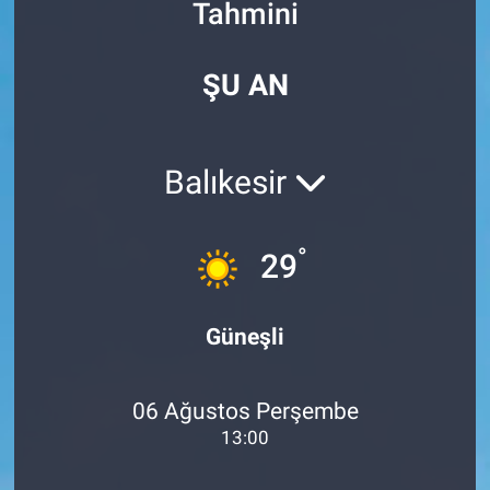
Tahmini
Özel Haberler
Dünya
Haber Arşivi
ŞU AN
Yazarlar
Medya
Özel Haberler
Balıkesir
Kadın
°
29
Erişim Bilgileri
Sağlık
Güneşli
Teknoloji
06 Ağustos Perşembe
Ramazan
13:00