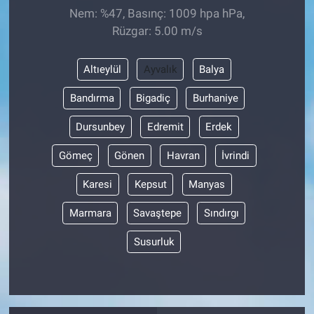
Nem: %47, Basınç: 1009 hpa hPa,
Rüzgar: 5.00 m/s
Altıeylül
Ayvalık
Balya
Bandırma
Bigadiç
Burhaniye
Dursunbey
Edremit
Erdek
Gömeç
Gönen
Havran
İvrindi
Karesi
Kepsut
Manyas
Marmara
Savaştepe
Sındırgı
Susurluk