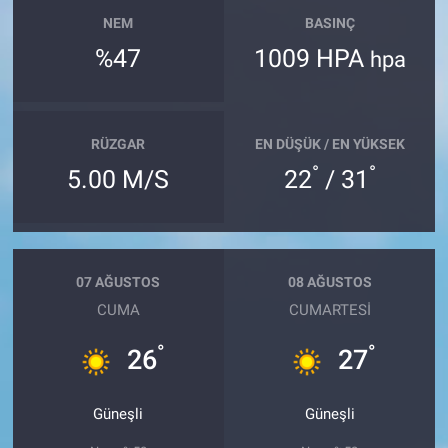
NEM
BASINÇ
%47
1009 HPA
hpa
RÜZGAR
EN DÜŞÜK / EN YÜKSEK
°
°
5.00 M/S
22
/ 31
07 AĞUSTOS
08 AĞUSTOS
CUMA
CUMARTESI
°
°
26
27
Güneşli
Güneşli