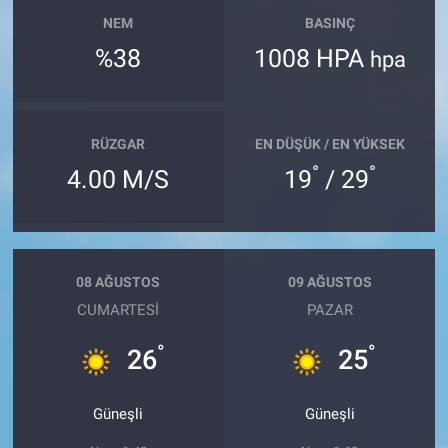
NEM
BASINÇ
%38
1008 HPA
hpa
RÜZGAR
EN DÜŞÜK / EN YÜKSEK
°
°
4.00 M/S
19
/ 29
08 AĞUSTOS
09 AĞUSTOS
CUMARTESI
PAZAR
°
°
26
25
Güneşli
Güneşli