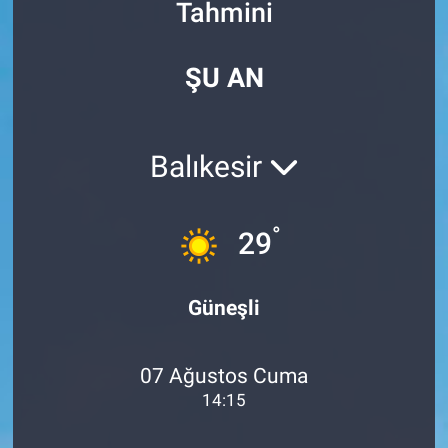
Tahmini
Özel Haberler
Dünya
Haber Arşivi
ŞU AN
Yazarlar
Medya
Özel Haberler
Balıkesir
Kadın
°
29
Erişim Bilgileri
Sağlık
Güneşli
Teknoloji
07 Ağustos Cuma
Ramazan
14:15