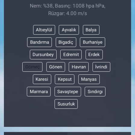
Nem: %38, Basınç: 1008 hpa hPa,
Rüzgar: 4.00 m/s
Altıeylül
Ayvalık
Balya
Bandırma
Bigadiç
Burhaniye
Dursunbey
Edremit
Erdek
Gömeç
Gönen
Havran
İvrindi
Karesi
Kepsut
Manyas
Marmara
Savaştepe
Sındırgı
Susurluk