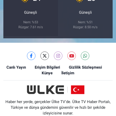
Güneşli
Güneşli
Nem: %53
Nem: %51
Rüzgar: 7.61 m/s
Rüzgar: 8.50 m/s
Canlı Yayın
Erişim Bilgileri
Gizlilik Sözleşmesi
Künye
İletişim
Haber her yerde, gerçekler Ülke TV'de. Ülke TV Haber Portalı,
Türkiye ve dünya gündemini güvenilir ve hızlı bir şekilde
izleyicisine sunar.