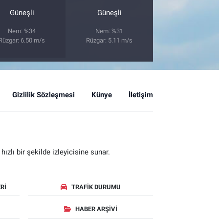
Güneşli
Güneşli
Nem: %34
Nem: %31
Rüzgar: 6.50 m/s
Rüzgar: 5.11 m/s
Gizlilik Sözleşmesi
Künye
İletişim
zlı bir şekilde izleyicisine sunar.
RI
TRAFIK DURUMU
HABER ARŞIVI