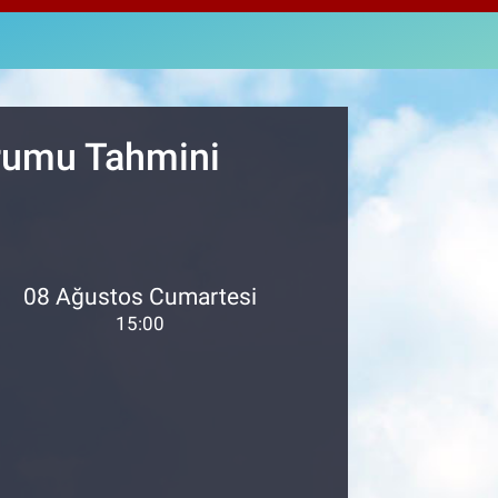
811
%0.38
M ALTIN
.55
%0.03
T100
79
%-14
urumu Tahmini
08 Ağustos Cumartesi
15:00