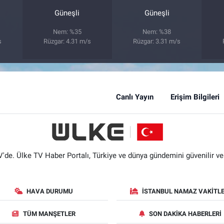
Güneşli
Güneşli
Nem: %35
Nem: %38
s
Rüzgar: 4.31 m/s
Rüzgar: 3.31 m/s
Canlı Yayın
Erişim Bilgileri
'de. Ülke TV Haber Portalı, Türkiye ve dünya gündemini güvenilir ve hı
HAVA DURUMU
İSTANBUL NAMAZ VAKITLE
TÜM MANŞETLER
SON DAKIKA HABERLERI