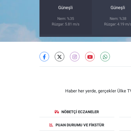
Güneşli
Güneşli
Nem: %35
Nem: %38
Rüzgar: 5.81 m/s
Rüzgar: 4.19 m/
Haber her yerde, gerçekler Ülke TV
NÖBETÇI ECZANELER
PUAN DURUMU VE FIKSTÜR