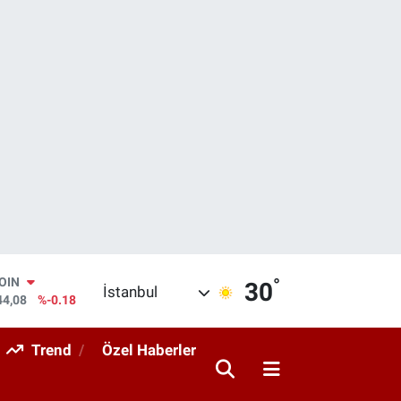
COIN
°
30
İstanbul
44,08
%-0.18
AR
436
%0.18
Trend
Özel Haberler
O
510
%0.32
RLİN