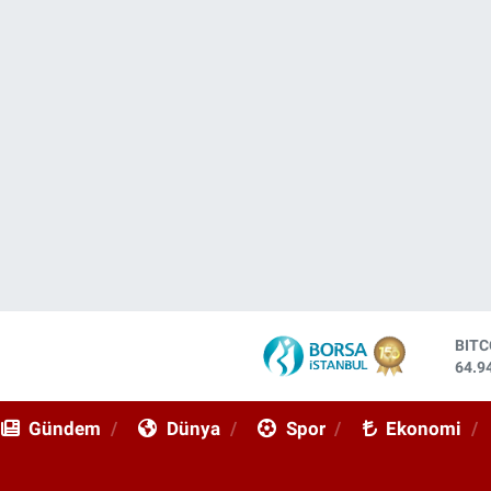
BIT
64.9
DOL
47,7
Gündem
Dünya
Spor
Ekonomi
EUR
55,2
STE