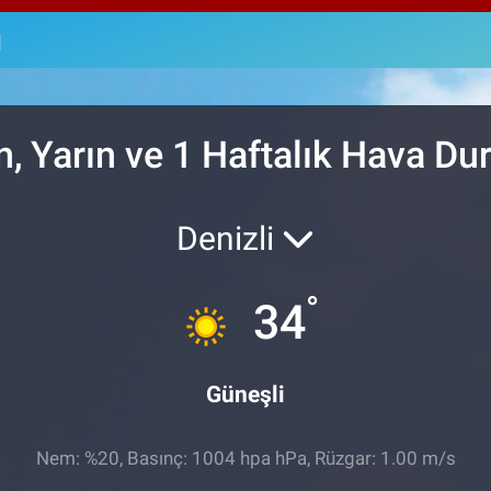
64,4
GRA
u
6660
BİS
13.7
, Yarın ve 1 Haftalık Hava D
Denizli
°
34
Güneşli
Nem: %20, Basınç: 1004 hpa hPa, Rüzgar: 1.00 m/s