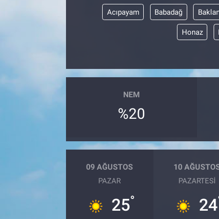
Acıpayam
Babadağ
Bakla
Honaz
NEM
%20
09 AĞUSTOS
10 AĞUSTO
PAZAR
PAZARTESI
°
25
24