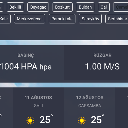
n
Bekilli
Beyağaç
Bozkurt
Buldan
Çal
Çamel
Kale
Merkezefendi
Pamukkale
Sarayköy
Serinhisar
BASINÇ
RÜZGAR
1004 HPA
1.00 M/S
hpa
S
11 AĞUSTOS
12 AĞUSTOS
SALI
ÇARŞAMBA
°
°
°
25
25