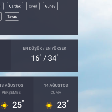
i
Çardak
Çivril
Güney
Tavas
EN DÜŞÜK / EN YÜKSEK
°
°
16
/ 34
13 AĞUSTOS
14 AĞUSTOS
PERŞEMBE
CUMA
°
°
25
23