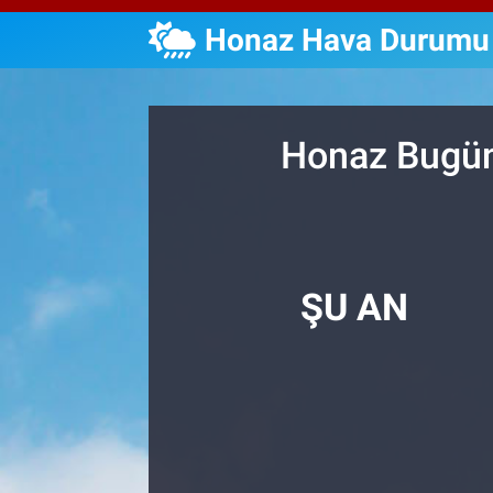
Honaz Hava Durumu
Özel Haberler
Dünya
Haber Arşivi
Yazarlar
Medya
Honaz Bugün,
Özel Haberler
Kadın
Erişim Bilgileri
ŞU AN
Sağlık
Teknoloji
Ramazan