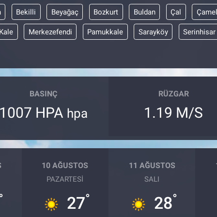
n
Bekilli
Beyağaç
Bozkurt
Buldan
Çal
Çamel
Kale
Merkezefendi
Pamukkale
Sarayköy
Serinhisar
BASINÇ
RÜZGAR
1007 HPA
1.19 M/S
hpa
S
10 AĞUSTOS
11 AĞUSTOS
PAZARTESI
SALI
°
°
°
27
28