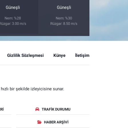
Güneşli
Güneşli
Nem: %28
Nem: %30
Rüzgar: 3.00 m/s
Rüzgar: 8.50 m/s
Gizlilik Sözleşmesi
Künye
İletişim
zlı bir şekilde izleyicisine sunar.
RI
TRAFIK DURUMU
HABER ARŞIVI