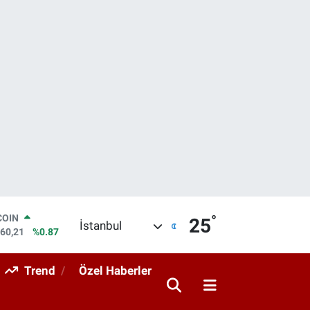
°
COIN
25
İstanbul
960,21
%0.87
LAR
7436
%0.18
Trend
Özel Haberler
RO
2510
%0.32
RLİN