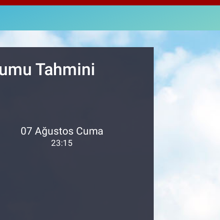
4811
%0.38
M ALTIN
8.99
%2.59
T100
773
%-19
urumu Tahmini
07 Ağustos Cuma
23:15