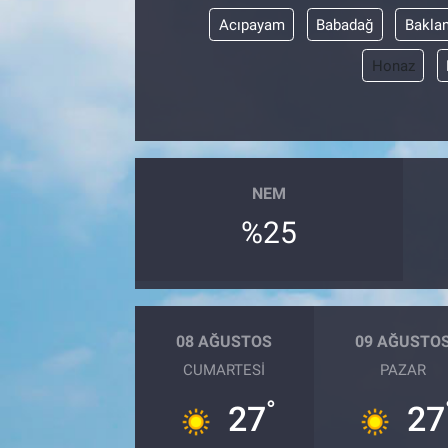
Acıpayam
Babadağ
Bakla
Honaz
NEM
%25
08 AĞUSTOS
09 AĞUSTO
CUMARTESI
PAZAR
°
27
27