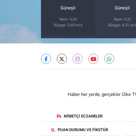
Güneşli
Güneşli
Nem: %35
Nem: %32
Rüzgar: 5.69 m/s
Rüzgar: 4.31 m/
Haber her yerde, gerçekler Ülke TV
NÖBETÇI ECZANELER
PUAN DURUMU VE FIKSTÜR