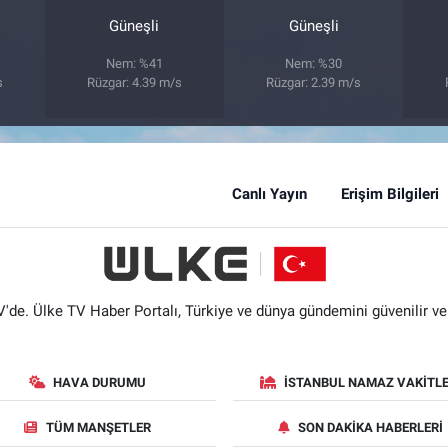
Güneşli
Güneşli
Nem: %41
Nem: %30
s
Rüzgar: 4.39 m/s
Rüzgar: 2.39 m/s
Canlı Yayın
Erişim Bilgileri
'de. Ülke TV Haber Portalı, Türkiye ve dünya gündemini güvenilir ve hı
HAVA DURUMU
İSTANBUL NAMAZ VAKITLE
TÜM MANŞETLER
SON DAKIKA HABERLERI