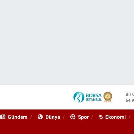
BIT
64.
DO
47,
Gündem
Dünya
Spor
Ekonomi
EU
55,
STE