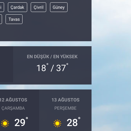
i
Çardak
Çivril
Güney
Tavas
EN DÜŞÜK / EN YÜKSEK
°
°
18
/ 37
12 AĞUSTOS
13 AĞUSTOS
ÇARŞAMBA
PERŞEMBE
°
°
29
28