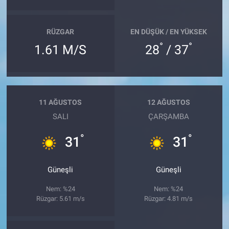
RÜZGAR
EN DÜŞÜK / EN YÜKSEK
°
°
1.61 M/S
28
/ 37
11 AĞUSTOS
12 AĞUSTOS
SALI
ÇARŞAMBA
°
°
31
31
Güneşli
Güneşli
Nem: %24
Nem: %24
Rüzgar: 5.61 m/s
Rüzgar: 4.81 m/s