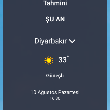
Tahmini
Özel Haberler
Dünya
Haber Arşivi
ŞU AN
Yazarlar
Medya
Özel Haberler
Diyarbakır
Kadın
°
33
Erişim Bilgileri
Sağlık
Güneşli
Teknoloji
10 Ağustos Pazartesi
Ramazan
16:30