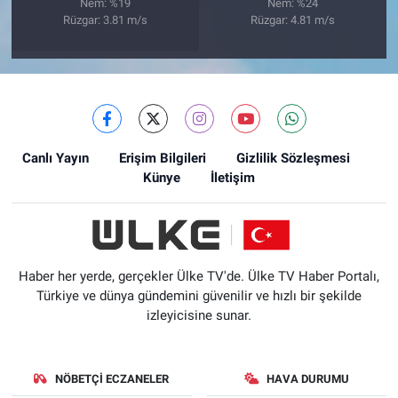
Nem: %19
Nem: %24
Rüzgar: 3.81 m/s
Rüzgar: 4.81 m/s
Canlı Yayın
Erişim Bilgileri
Gizlilik Sözleşmesi
Künye
İletişim
Haber her yerde, gerçekler Ülke TV'de. Ülke TV Haber Portalı,
Türkiye ve dünya gündemini güvenilir ve hızlı bir şekilde
izleyicisine sunar.
NÖBETÇI ECZANELER
HAVA DURUMU