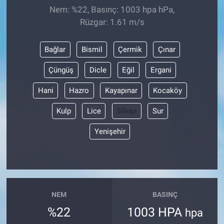
Nem: %22, Basınç: 1003 hpa hPa,
Rüzgar: 1.61 m/s
Bağlar
Bismil
Çermik
Çınar
Çüngüş
Dicle
Eğil
Ergani
Hani
Hazro
Kayapınar
Kocaköy
Kulp
Lice
Silvan
Sur
Yenişehir
NEM
BASINÇ
%22
1003 HPA
hpa