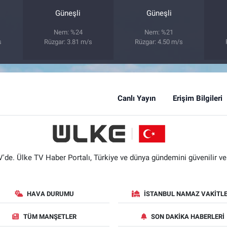
Güneşli
Güneşli
Nem: %24
Nem: %21
s
Rüzgar: 3.81 m/s
Rüzgar: 4.50 m/s
Canlı Yayın
Erişim Bilgileri
'de. Ülke TV Haber Portalı, Türkiye ve dünya gündemini güvenilir ve hı
HAVA DURUMU
İSTANBUL NAMAZ VAKITLE
TÜM MANŞETLER
SON DAKIKA HABERLERI