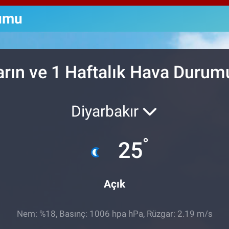
64,
GRA
rumu
652
BİS
13.
arın ve 1 Haftalık Hava Durum
Diyarbakır
°
25
Açık
Nem: %18, Basınç: 1006 hpa hPa, Rüzgar: 2.19 m/s