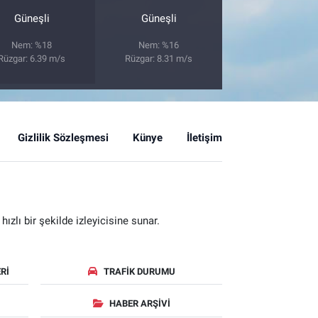
Güneşli
Güneşli
Nem: %18
Nem: %16
Rüzgar: 6.39 m/s
Rüzgar: 8.31 m/s
Gizlilik Sözleşmesi
Künye
İletişim
zlı bir şekilde izleyicisine sunar.
RI
TRAFIK DURUMU
HABER ARŞIVI