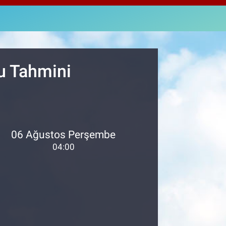
2534
%0.22
M ALTIN
7.85
%0.54
T100
703
%11
u Tahmini
06 Ağustos Perşembe
04:00