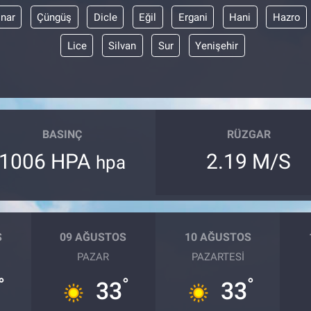
ınar
Çüngüş
Dicle
Eğil
Ergani
Hani
Hazro
Lice
Silvan
Sur
Yenişehir
BASINÇ
RÜZGAR
1006 HPA
2.19 M/S
hpa
S
09 AĞUSTOS
10 AĞUSTOS
PAZAR
PAZARTESI
°
°
°
33
33