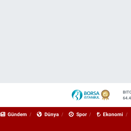
BIT
64.
DO
47,
Gündem
Dünya
Spor
Ekonomi
EU
55,
STE