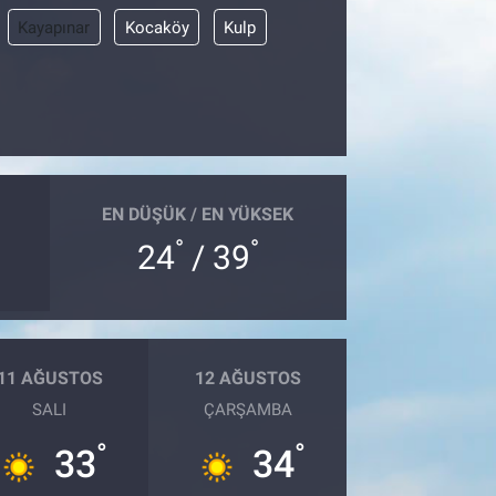
Kayapınar
Kocaköy
Kulp
EN DÜŞÜK / EN YÜKSEK
°
°
24
/ 39
11 AĞUSTOS
12 AĞUSTOS
SALI
ÇARŞAMBA
°
°
33
34