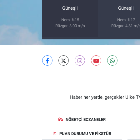
Güneşli
Güneşli
Nem: %15
Nem: %17
Rüzgar: 3.00 m/s
Rüzgar: 4.81 m/
Haber her yerde, gerçekler Ülke TV
NÖBETÇI ECZANELER
PUAN DURUMU VE FIKSTÜR