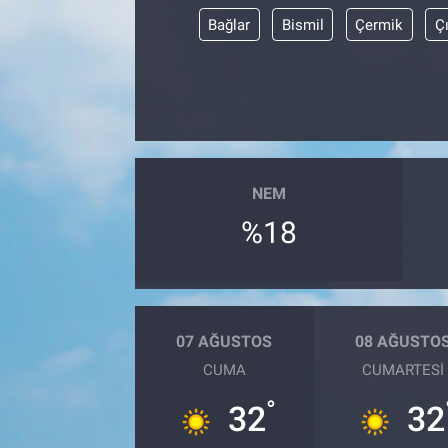
Bağlar
Bismil
Çermik
Ç
NEM
%18
07 AĞUSTOS
08 AĞUSTO
CUMA
CUMARTESI
°
32
32