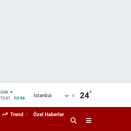
°
COIN
24
İstanbul
475,47
%0.66
LAR
5971
%0.05
Trend
Özel Haberler
RO
1336
%0.18
RLİN