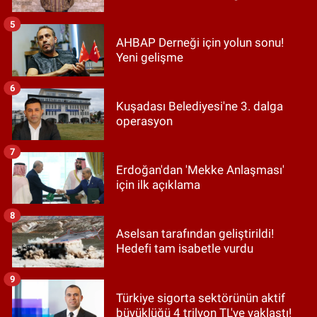
5
AHBAP Derneği için yolun sonu!
Yeni gelişme
6
Kuşadası Belediyesi'ne 3. dalga
operasyon
7
Erdoğan'dan 'Mekke Anlaşması'
için ilk açıklama
8
Aselsan tarafından geliştirildi!
Hedefi tam isabetle vurdu
9
Türkiye sigorta sektörünün aktif
büyüklüğü 4 trilyon TL'ye yaklaştı!