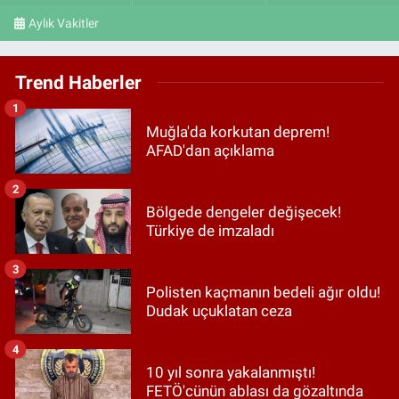
Aylık Vakitler
Trend Haberler
1
Muğla'da korkutan deprem!
AFAD'dan açıklama
2
Bölgede dengeler değişecek!
Türkiye de imzaladı
3
Polisten kaçmanın bedeli ağır oldu!
Dudak uçuklatan ceza
4
10 yıl sonra yakalanmıştı!
FETÖ'cünün ablası da gözaltında