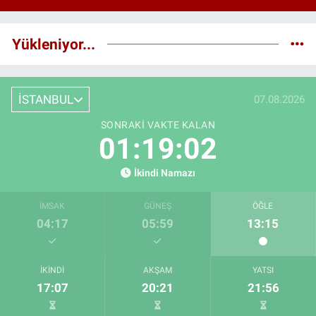
Yükleniyor...
İSTANBUL
07.08.2026
SONRAKI VAKTE KALAN
01:19:01
İkindi Namazı
İMSAK
GÜNEŞ
ÖĞLE
04:17
05:59
13:15
İKINDI
AKŞAM
YATSI
17:07
20:21
21:56