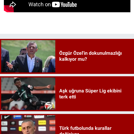
Özgür Özel'in dokunulmazlığı
kalkıyor mu?
Aşk uğruna Süper Lig ekibini
terk etti
Türk futbolunda kurallar