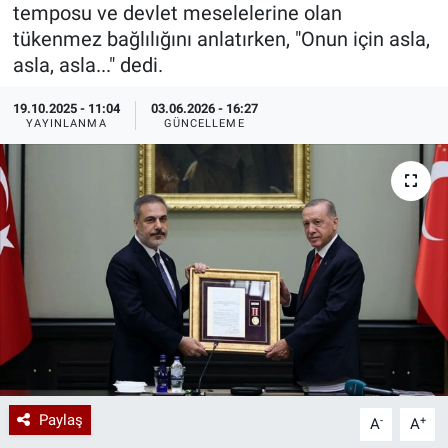
temposu ve devlet meselelerine olan
Özel Haberler
Dünya
Haber Arşivi
tükenmez bağlılığını anlatırken, "Onun için asla,
asla, asla..." dedi.
Yazarlar
Medya
19.10.2025 - 11:04
03.06.2026 - 16:27
YAYINLANMA
GÜNCELLEME
Özel Haberler
Kadın
Erişim Bilgileri
Sağlık
Teknoloji
Ramazan
Paylaş
-
+
A
A