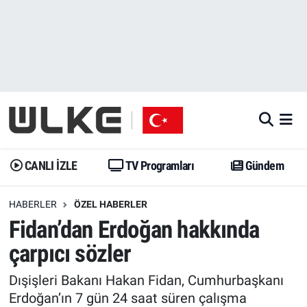
CANLI İZLE
CANLI YAYIN
Nöbetçi Eczaneler
TV Programları
TV Programları
Hava Durumu
Gündem
Gündem
İstanbul Namaz Vakitleri
Dünya
Trend
Trafik Durumu
CANLI İZLE
TV Programları
Gündem
Spor
Yaşam
Süper Lig Puan Durumu ve Fikstür
HABERLER
ÖZEL HABERLER
Fidan’dan Erdoğan hakkında
Erişim Bilgileri
Erişim Bilgileri
Erişim Bilgileri
çarpıcı sözler
Ekonomi
Spor
Tüm Manşetler
Dışişleri Bakanı Hakan Fidan, Cumhurbaşkanı
Trend
Ekonomi
Son Dakika Haberleri
Erdoğan’ın 7 gün 24 saat süren çalışma