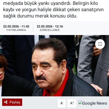
medyada büyük yankı uyandırdı. Belirgin kilo
Özel Haberler
Dünya
Haber Arşivi
kaybı ve yorgun haliyle dikkat çeken sanatçının
sağlık durumu merak konusu oldu.
Yazarlar
Medya
22.05.2026 - 11:42
22.05.2026 - 12:16
YAYINLANMA
GÜNCELLEME
Özel Haberler
Kadın
Erişim Bilgileri
Sağlık
Teknoloji
Ramazan
Paylaş
-
+
A
A