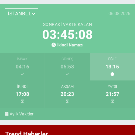
İSTANBUL
06.08.2026
SONRAKI VAKTE KALAN
03:45:07
İkindi Namazı
İMSAK
GÜNEŞ
ÖĞLE
04:16
05:58
13:15
İKINDI
AKŞAM
YATSI
17:08
20:23
21:57
Aylık Vakitler
Trend Haberler