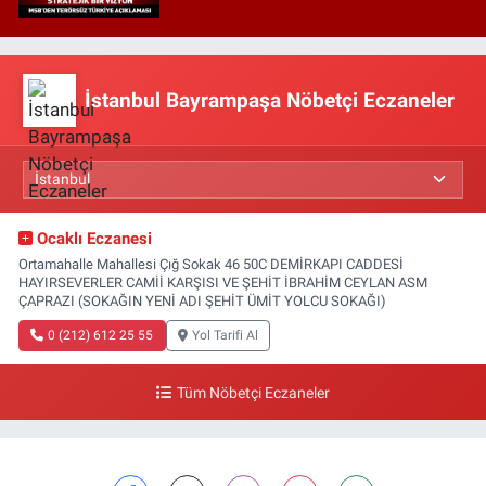
İstanbul Bayrampaşa Nöbetçi Eczaneler
Ocaklı Eczanesi
Ortamahalle Mahallesi Çığ Sokak 46 50C DEMİRKAPI CADDESİ
HAYIRSEVERLER CAMİİ KARŞISI VE ŞEHİT İBRAHİM CEYLAN ASM
ÇAPRAZI (SOKAĞIN YENİ ADI ŞEHİT ÜMİT YOLCU SOKAĞI)
0 (212) 612 25 55
Yol Tarifi Al
Tüm Nöbetçi Eczaneler