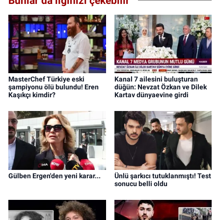
Bunlar da ilginizi çekebilir
MasterChef Türkiye eski
Kanal 7 ailesini buluşturan
şampiyonu ölü bulundu! Eren
düğün: Nevzat Özkan ve Dilek
Kaşıkçı kimdir?
Kartav dünyaevine girdi
Gülben Ergen'den yeni karar...
Ünlü şarkıcı tutuklanmıştı! Test
sonucu belli oldu