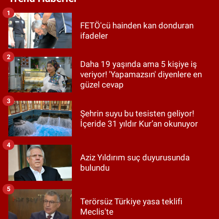
1
FETÖ'cü hainden kan donduran
ifadeler
2
Daha 19 yaşında ama 5 kişiye iş
veriyor! 'Yapamazsın' diyenlere en
güzel cevap
3
Şehrin suyu bu tesisten geliyor!
İçeride 31 yıldır Kur’an okunuyor
4
Aziz Yıldırım suç duyurusunda
bulundu
5
Terörsüz Türkiye yasa teklifi
Meclis'te