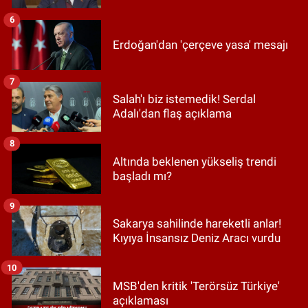
6
Erdoğan'dan 'çerçeve yasa' mesajı
7
Salah'ı biz istemedik! Serdal
Adalı'dan flaş açıklama
8
Altında beklenen yükseliş trendi
başladı mı?
9
Sakarya sahilinde hareketli anlar!
Kıyıya İnsansız Deniz Aracı vurdu
10
MSB'den kritik 'Terörsüz Türkiye'
açıklaması