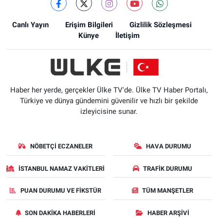
Canlı Yayın
Erişim Bilgileri
Gizlilik Sözleşmesi
Künye
İletişim
Haber her yerde, gerçekler Ülke TV'de. Ülke TV Haber Portalı,
Türkiye ve dünya gündemini güvenilir ve hızlı bir şekilde
izleyicisine sunar.
NÖBETÇI ECZANELER
HAVA DURUMU
İSTANBUL NAMAZ VAKITLERI
TRAFIK DURUMU
PUAN DURUMU VE FIKSTÜR
TÜM MANŞETLER
SON DAKIKA HABERLERI
HABER ARŞIVI