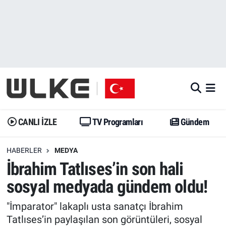
CANLI İZLE
CANLI YAYIN
Nöbetçi Eczaneler
TV Programları
TV Programları
Hava Durumu
Gündem
Gündem
İstanbul Namaz Vakitleri
Dünya
Trend
Trafik Durumu
CANLI İZLE
TV Programları
Gündem
Spor
Yaşam
Süper Lig Puan Durumu ve Fikstür
HABERLER
MEDYA
İbrahim Tatlıses’in son hali
Erişim Bilgileri
Erişim Bilgileri
Erişim Bilgileri
sosyal medyada gündem oldu!
Ekonomi
Spor
Tüm Manşetler
"İmparator" lakaplı usta sanatçı İbrahim
Trend
Ekonomi
Son Dakika Haberleri
Tatlıses’in paylaşılan son görüntüleri, sosyal