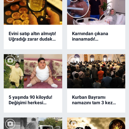
Evini satıp altın almıştı!
Karnından çıkana
Uğradığı zarar dudak
inanamadı!
uçuklattı
Şanlıurfa'da şaşırtan
olay
5 yaşında 90 kiloydu!
Kurban Bayramı
Değişimi herkesi
namazını tam 3 kez
şaşkına çevirdi
kıldılar! "Müslümanlar
camimize akın etti..."