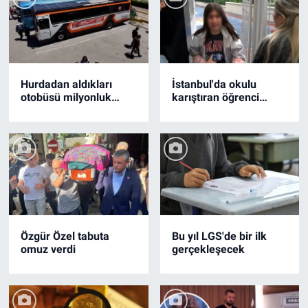
Hurdadan aldıkları
İstanbul'da okulu
otobüsü milyonluk
karıştıran öğrenci
karavana
gözyaşlarına boğuldu
dönüştürdüler
Özgür Özel tabuta
Bu yıl LGS'de bir ilk
omuz verdi
gerçekleşecek