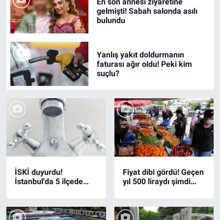
En son annesi ziyaretine
gelmişti! Sabah salonda asılı
bulundu
Yanlış yakıt doldurmanın
faturası ağır oldu! Peki kim
suçlu?
İSKİ duyurdu!
Fiyat dibi gördü! Geçen
İstanbul'da 5 ilçede
yıl 500 liraydı şimdi
dev su kesintisi! İşte
70...
mahalle mahalle
liste...