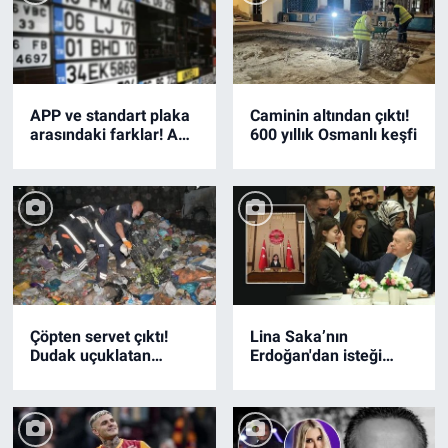
APP ve standart plaka
Caminin altından çıktı!
arasındaki farklar! APP
600 yıllık Osmanlı keşfi
plakanın cezası ne?
Çöpten servet çıktı!
Lina Saka’nın
Dudak uçuklatan
Erdoğan'dan isteği
rakam
tebessüm ettirdi