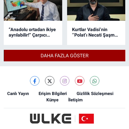
“Anadolu ortadan ikiye
Kurtlar Vadisi’nin
ayrılabilir!” Çarpıcı
‘’Polat’ı Necati Şaşmaz
gerçek
için NOW "Yeraltı" dizisi
iddiası
DAHA FAZLA GÖSTER
Canlı Yayın
Erişim Bilgileri
Gizlilik Sözleşmesi
Künye
İletişim