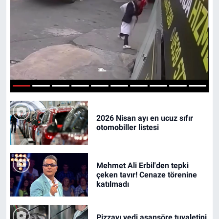
Özel Haberler
Dünya
Haber Arşivi
Yazarlar
Medya
Özel Haberler
Kadın
1
2
3
4
5
6
7
8
9
10
Erişim Bilgileri
2026 Nisan ayı en ucuz sıfır
otomobiller listesi
Sağlık
Mehmet Ali Erbil'den tepki
Teknoloji
çeken tavır! Cenaze törenine
katılmadı
Ramazan
Pizzayı yedi asansöre tuvaletini