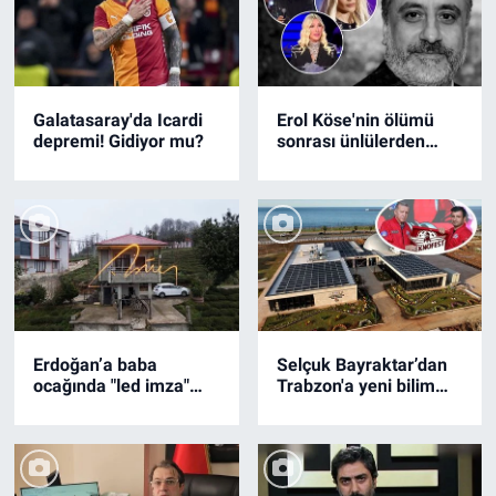
Galatasaray'da Icardi
Erol Köse'nin ölümü
depremi! Gidiyor mu?
sonrası ünlülerden
çarpıcı sözler! "Ateşi
bol olsun"
Erdoğan’a baba
Selçuk Bayraktar’dan
ocağında "led imza"
Trabzon'a yeni bilim
sürprizi
üssü