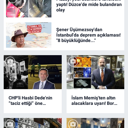
yaptı! Düzce'de mide bulandıran
olay
Şener Üşümezsoy'dan
İstanbul'da deprem açıklaması!
"8 büyüklüğünde..."
CHP'li Hasbi Dede'nin
İslam Memiş'ten altın
“taciz ettiği” öne
alacaklara uyarı! Borsa
sürülen kızdan acı
ve gümüş…
haber