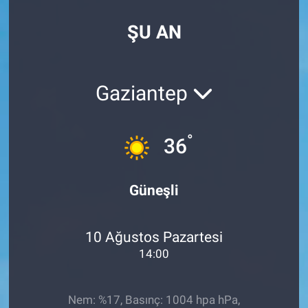
Özel Haberler
Dünya
Haber Arşivi
ŞU AN
Yazarlar
Medya
Gaziantep
Özel Haberler
Kadın
°
36
Erişim Bilgileri
Güneşli
Sağlık
10 Ağustos Pazartesi
Teknoloji
14:00
Ramazan
Nem: %17, Basınç: 1004 hpa hPa,