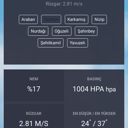
Rüzgar: 2.81 m/s
Araban
İslahiye
Karkamış
Nizip
Nurdağı
Oğuzeli
Şahinbey
Şehitkamil
Yavuzeli
NEM
BASINÇ
%17
1004 HPA
hpa
RÜZGAR
EN DÜŞÜK / EN YÜKSEK
°
°
2.81 M/S
24
/ 37