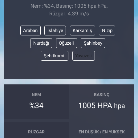
Nem: %34, Basınç: 1005 hpa hPa,
Rüzgar: 4.39 m/s
Araban
İslahiye
Karkamış
Nizip
Nurdağı
Oğuzeli
Şahinbey
Şehitkamil
Yavuzeli
NEM
BASINÇ
%34
1005 HPA
hpa
RÜZGAR
EN DÜŞÜK / EN YÜKSEK