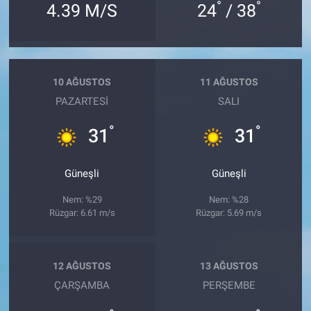
°
°
4.39 M/S
24
/ 38
10 AĞUSTOS
11 AĞUSTOS
PAZARTESI
SALI
°
°
31
31
Güneşli
Güneşli
Nem: %29
Nem: %28
Rüzgar: 6.61 m/s
Rüzgar: 5.69 m/s
12 AĞUSTOS
13 AĞUSTOS
ÇARŞAMBA
PERŞEMBE