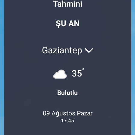
Tahmini
Özel Haberler
Dünya
Haber Arşivi
ŞU AN
Yazarlar
Medya
Özel Haberler
Gaziantep
Kadın
°
35
Erişim Bilgileri
Sağlık
Bulutlu
Teknoloji
09 Ağustos Pazar
Ramazan
17:45