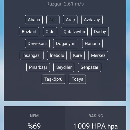
Rüzgar: 2.61 m/s
Abana
Ağlı
Araç
Azdavay
Bozkurt
Cide
Çatalzeytin
Daday
Devrekani
Doğanyurt
Hanönü
İhsangazi
İnebolu
Küre
Merkez
Pınarbaşı
Seydiler
Şenpazar
Taşköprü
Tosya
NEM
BASINÇ
%69
1009 HPA
hpa