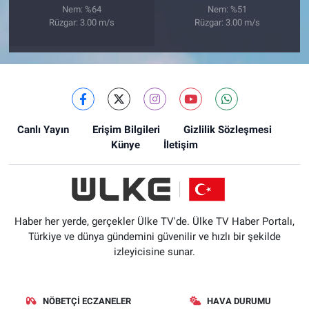
Nem: %64
Nem: %51
Rüzgar: 3.00 m/s
Rüzgar: 3.00 m/s
Canlı Yayın
Erişim Bilgileri
Gizlilik Sözleşmesi
Künye
İletişim
Haber her yerde, gerçekler Ülke TV'de. Ülke TV Haber Portalı,
Türkiye ve dünya gündemini güvenilir ve hızlı bir şekilde
izleyicisine sunar.
NÖBETÇI ECZANELER
HAVA DURUMU