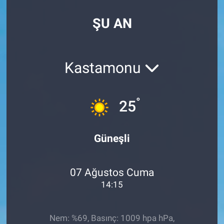
Özel Haberler
Dünya
Haber Arşivi
ŞU AN
Yazarlar
Medya
Kastamonu
Özel Haberler
Kadın
°
25
Erişim Bilgileri
Güneşli
Sağlık
07 Ağustos Cuma
Teknoloji
14:15
Ramazan
Nem: %69, Basınç: 1009 hpa hPa,