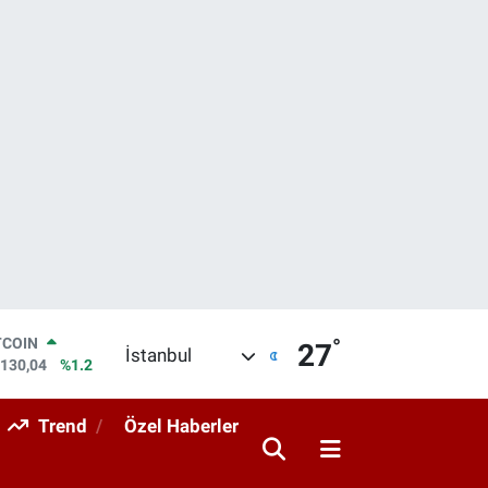
°
TCOIN
27
İstanbul
.130,04
%1.2
LAR
,7106
%0.17
Trend
Özel Haberler
RO
,1652
%0.27
ERLİN