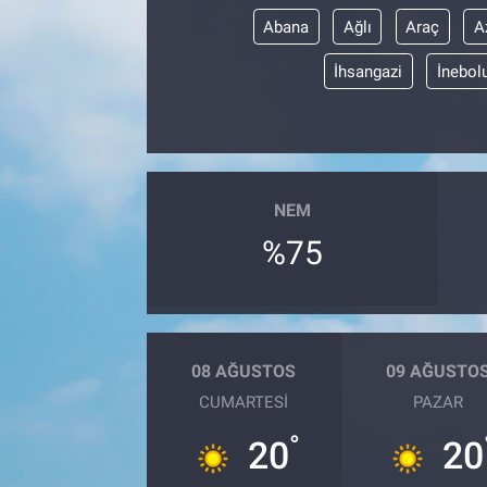
Abana
Ağlı
Araç
A
İhsangazi
İnebol
NEM
%75
08 AĞUSTOS
09 AĞUSTO
CUMARTESI
PAZAR
°
20
20