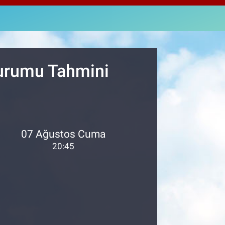
,4046
%0.35
AM ALTIN
48.99
%2.59
ST100
.773
%-19
Durumu Tahmini
07 Ağustos Cuma
20:45