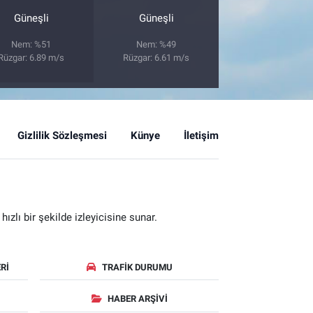
Güneşli
Güneşli
Nem: %51
Nem: %49
Rüzgar: 6.89 m/s
Rüzgar: 6.61 m/s
Gizlilik Sözleşmesi
Künye
İletişim
zlı bir şekilde izleyicisine sunar.
RI
TRAFIK DURUMU
HABER ARŞIVI