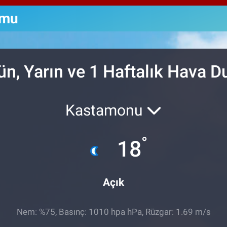
64
GR
umu
66
Bİ
13
ün, Yarın ve 1 Haftalık Hava 
Kastamonu
°
18
Açık
Nem: %75, Basınç: 1010 hpa hPa, Rüzgar: 1.69 m/s