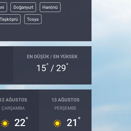
ni
Doğanyurt
Hanönü
Taşköprü
Tosya
EN DÜŞÜK / EN YÜKSEK
°
°
15
/ 29
12 AĞUSTOS
13 AĞUSTOS
ÇARŞAMBA
PERŞEMBE
°
°
22
21