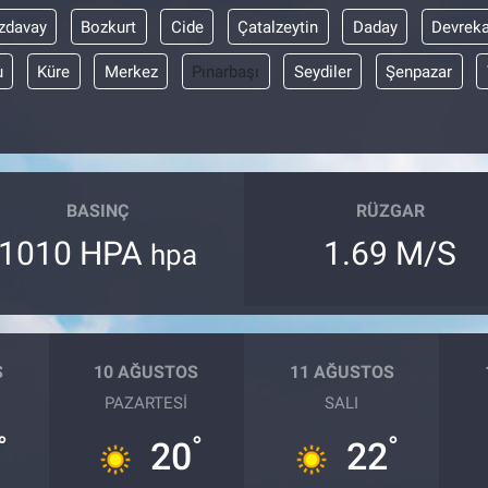
zdavay
Bozkurt
Cide
Çatalzeytin
Daday
Devreka
u
Küre
Merkez
Pınarbaşı
Seydiler
Şenpazar
BASINÇ
RÜZGAR
1010 HPA
1.69 M/S
hpa
S
10 AĞUSTOS
11 AĞUSTOS
PAZARTESI
SALI
°
°
°
20
22