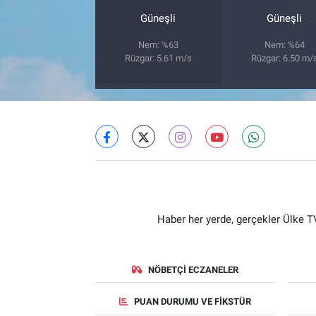
Güneşli
Güneşli
Nem: %63
Nem: %64
Rüzgar: 5.61 m/s
Rüzgar: 6.50 m/
Haber her yerde, gerçekler Ülke TV
NÖBETÇI ECZANELER
PUAN DURUMU VE FIKSTÜR