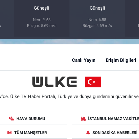
Güneşli
Güneşli
Nem: %63
Nem: %58
s
Rüzgar: 5.69 m/s
Rüzgar: 4.69 m/s
Canlı Yayın
Erişim Bilgileri
'de. Ülke TV Haber Portalı, Türkiye ve dünya gündemini güvenilir ve hı
HAVA DURUMU
İSTANBUL NAMAZ VAKITLE
TÜM MANŞETLER
SON DAKIKA HABERLERI