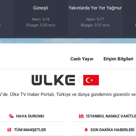
Güneşli
Yakınlarda Yer Yer Yağmur
Nem: %74
Nem: %77
s
Rüzgar: 5.50 m/s
Rüzgar: 3.31 m/s
Canlı Yayın
Erişim Bilgileri
'de. Ülke TV Haber Portalı, Türkiye ve dünya gündemini güvenilir ve hı
HAVA DURUMU
İSTANBUL NAMAZ VAKITLE
TÜM MANŞETLER
SON DAKIKA HABERLERI