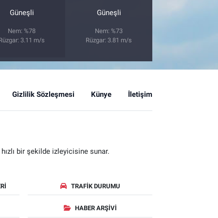
Güneşli
Güneşli
Nem: %78
Nem: %73
Rüzgar: 3.11 m/s
Rüzgar: 3.81 m/s
Gizlilik Sözleşmesi
Künye
İletişim
zlı bir şekilde izleyicisine sunar.
RI
TRAFIK DURUMU
HABER ARŞIVI