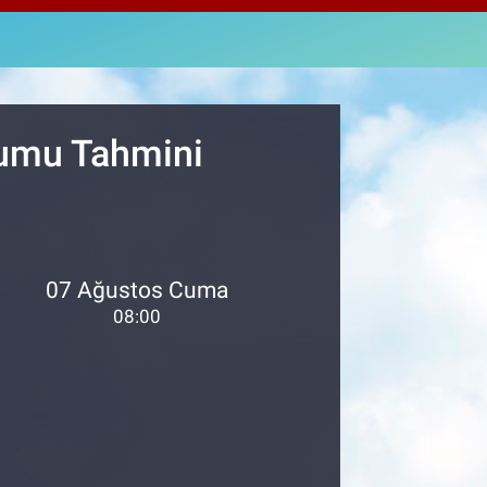
463
%0.07
M ALTIN
.81
%1.44
T100
99
%70
rumu Tahmini
07 Ağustos Cuma
08:00