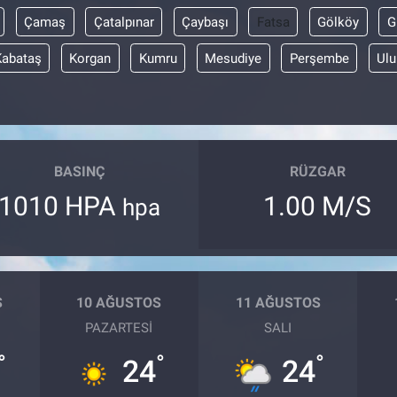
Çamaş
Çatalpınar
Çaybaşı
Fatsa
Gölköy
G
Kabataş
Korgan
Kumru
Mesudiye
Perşembe
Ulu
BASINÇ
RÜZGAR
1010 HPA
1.00 M/S
hpa
S
10 AĞUSTOS
11 AĞUSTOS
PAZARTESI
SALI
°
°
°
24
24