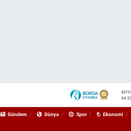
BIT
64.2
DOL
47,7
Gündem
Dünya
Spor
Ekonomi
EUR
55,0
STE