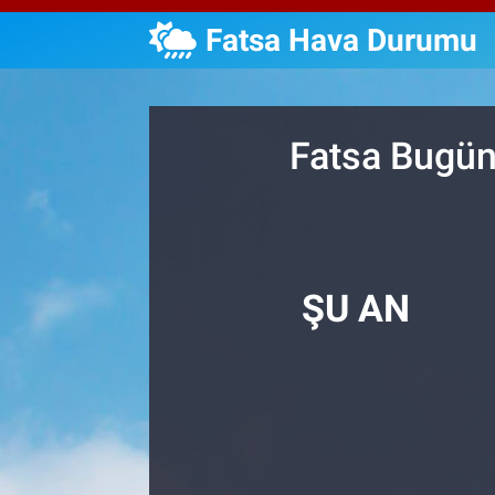
Fatsa Hava Durumu
Özel Haberler
Dünya
Haber Arşivi
Yazarlar
Medya
Fatsa Bugün
Özel Haberler
Kadın
Erişim Bilgileri
ŞU AN
Sağlık
Teknoloji
Ramazan