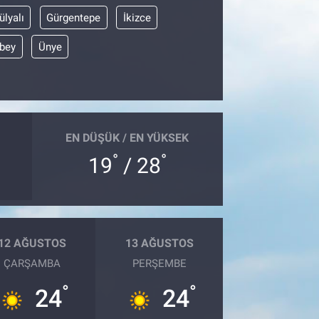
ülyalı
Gürgentepe
İkizce
bey
Ünye
EN DÜŞÜK / EN YÜKSEK
°
°
19
/ 28
12 AĞUSTOS
13 AĞUSTOS
ÇARŞAMBA
PERŞEMBE
°
°
24
24