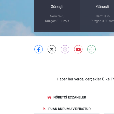
Güneşli
Güneşli
Nem: %78
Nem: %75
Rüzgar: 3.11 m/s
Rüzgar: 3.50 m/
Haber her yerde, gerçekler Ülke TV
NÖBETÇI ECZANELER
PUAN DURUMU VE FIKSTÜR