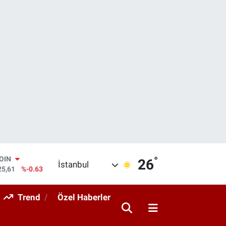
COIN
°
26
İstanbul
25,61
%-0.63
AR
143
%0.16
Trend
Özel Haberler
O
317
%-0.02
RLİN