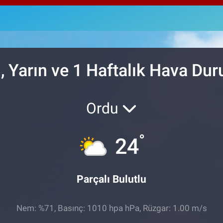
64,2
GRA
6574
BİS
13.7
, Yarın ve 1 Haftalık Hava Du
Ordu
°
24
Parçalı Bulutlu
Nem: %71, Basınç: 1010 hpa hPa, Rüzgar: 1.00 m/s