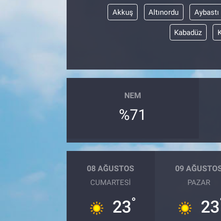
Akkuş
Altınordu
Aybastı
Kabadüz
NEM
%71
08 AĞUSTOS
09 AĞUSTO
CUMARTESI
PAZAR
°
23
23