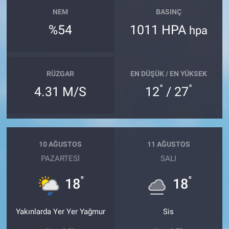
NEM
BASINÇ
%54
1011 HPA
hpa
RÜZGAR
EN DÜŞÜK / EN YÜKSEK
°
°
4.31 M/S
12
/ 27
10 AĞUSTOS
11 AĞUSTOS
PAZARTESI
SALI
°
°
18
18
Yakınlarda Yer Yer Yağmur
Sis