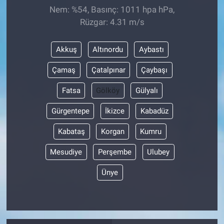
Nem: %54, Basınç: 1011 hpa hPa,
Rüzgar: 4.31 m/s
Akkuş
Altınordu
Aybastı
Çamaş
Çatalpınar
Çaybaşı
Fatsa
Gölköy
Gülyalı
Gürgentepe
İkizce
Kabadüz
Kabataş
Korgan
Kumru
Mesudiye
Perşembe
Ulubey
Ünye