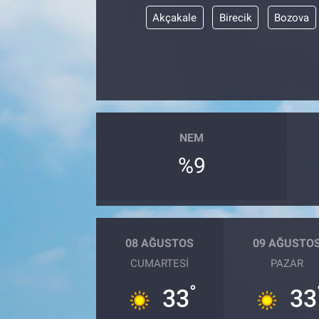
Akçakale
Birecik
Bozova
NEM
%9
08 AĞUSTOS
09 AĞUSTO
CUMARTESI
PAZAR
°
33
33