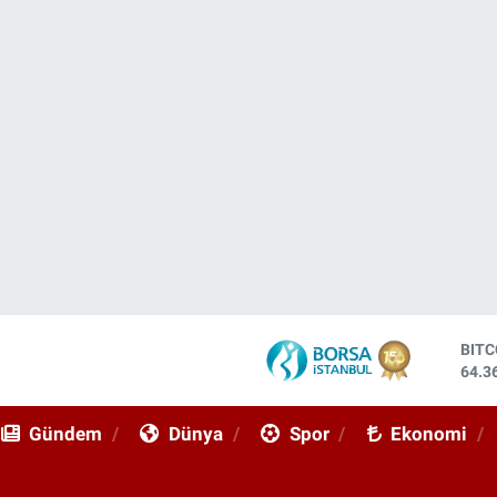
BIT
64.3
DOL
47,7
Gündem
Dünya
Spor
Ekonomi
EUR
55,0
STE