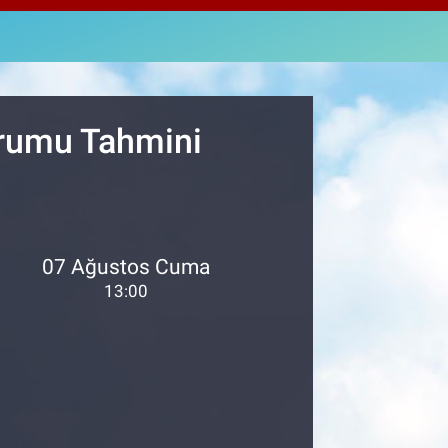
897
%0.02
M ALTIN
.81
%1.44
T100
87
%64
urumu Tahmini
07 Ağustos Cuma
13:00