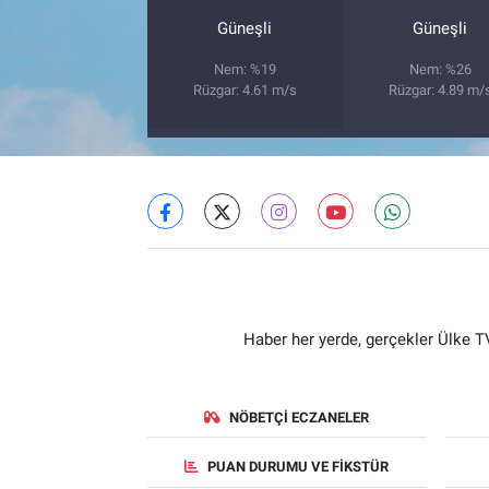
Güneşli
Güneşli
Nem: %19
Nem: %26
Rüzgar: 4.61 m/s
Rüzgar: 4.89 m/
Haber her yerde, gerçekler Ülke TV
NÖBETÇI ECZANELER
PUAN DURUMU VE FIKSTÜR