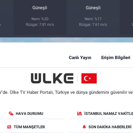
Güneşli
Güneşli
Nem: %20
Nem: %17
s
Rüzgar: 7.81 m/s
Rüzgar: 7.61 m/s
Canlı Yayın
Erişim Bilgileri
'de. Ülke TV Haber Portalı, Türkiye ve dünya gündemini güvenilir ve hı
HAVA DURUMU
İSTANBUL NAMAZ VAKITLE
TÜM MANŞETLER
SON DAKIKA HABERLERI