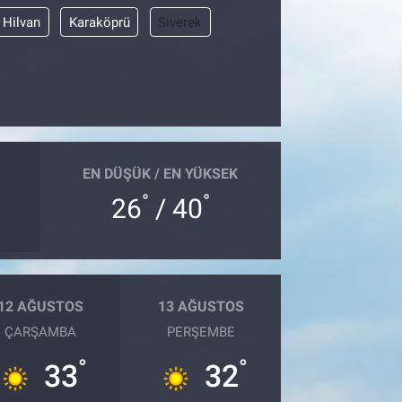
Hilvan
Karaköprü
Siverek
EN DÜŞÜK / EN YÜKSEK
°
°
26
/ 40
12 AĞUSTOS
13 AĞUSTOS
ÇARŞAMBA
PERŞEMBE
°
°
33
32