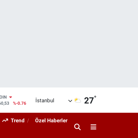
°
COIN
27
İstanbul
60,53
%-0.76
AR
069
%0.17
Trend
Özel Haberler
O
265
%0.01
RLİN