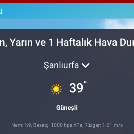
64,1
GRA
u
6574
BİS
13.8
n, Yarın ve 1 Haftalık Hava D
Şanlıurfa
°
39
Güneşli
Nem: %9, Basınç: 1000 hpa hPa, Rüzgar: 1.61 m/s