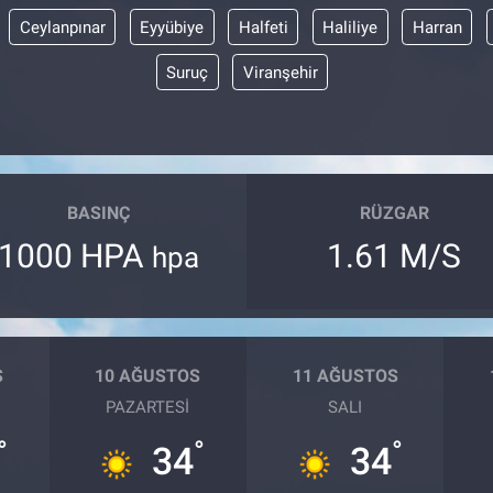
Ceylanpınar
Eyyübiye
Halfeti
Haliliye
Harran
Suruç
Viranşehir
BASINÇ
RÜZGAR
1000 HPA
1.61 M/S
hpa
S
10 AĞUSTOS
11 AĞUSTOS
PAZARTESI
SALI
°
°
°
34
34