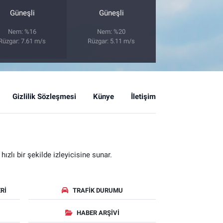
Güneşli
Güneşli
Nem: %16
Nem: %20
Rüzgar: 7.61 m/s
Rüzgar: 5.11 m/s
Gizlilik Sözleşmesi
Künye
İletişim
zlı bir şekilde izleyicisine sunar.
RI
TRAFIK DURUMU
HABER ARŞIVI