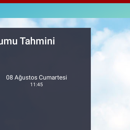
4811
%0.38
M ALTIN
0.55
%0.03
T100
779
%-14
rumu Tahmini
08 Ağustos Cumartesi
11:45