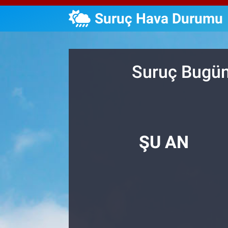
Suruç Hava Durumu
Özel Haberler
Dünya
Haber Arşivi
Yazarlar
Medya
Suruç Bugün
Özel Haberler
Kadın
Erişim Bilgileri
ŞU AN
Sağlık
Teknoloji
Ramazan