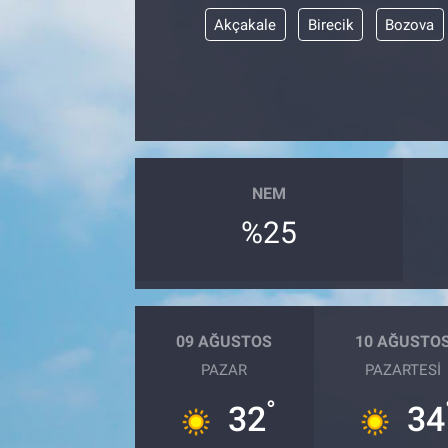
Akçakale
Birecik
Bozova
NEM
%25
09 AĞUSTOS
10 AĞUSTO
PAZAR
PAZARTESI
°
32
34