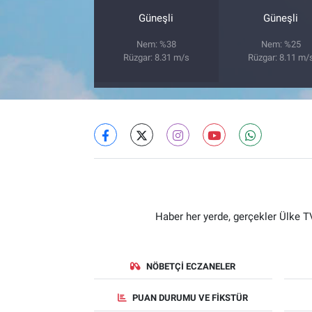
Güneşli
Güneşli
Nem: %38
Nem: %25
Rüzgar: 8.31 m/s
Rüzgar: 8.11 m/
Haber her yerde, gerçekler Ülke TV
NÖBETÇI ECZANELER
PUAN DURUMU VE FIKSTÜR