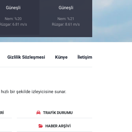
Güneşli
Güneşli
Nem: %20
Nem: %21
Rüzgar: 6.81 m/s
Rüzgar: 8.61 m/s
Gizlilik Sözleşmesi
Künye
İletişim
zlı bir şekilde izleyicisine sunar.
RI
TRAFIK DURUMU
HABER ARŞIVI