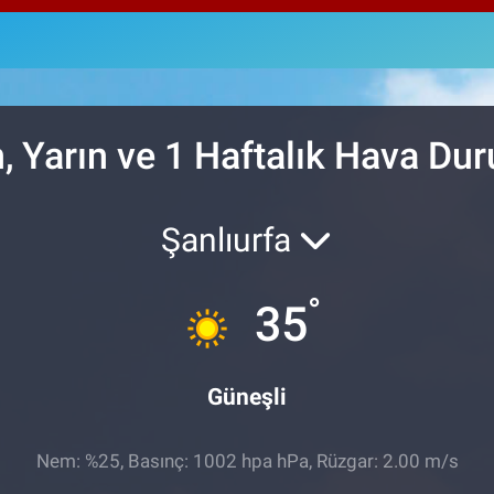
64,
GRA
666
BİS
13.
, Yarın ve 1 Haftalık Hava Du
Şanlıurfa
°
35
Güneşli
Nem: %25, Basınç: 1002 hpa hPa, Rüzgar: 2.00 m/s