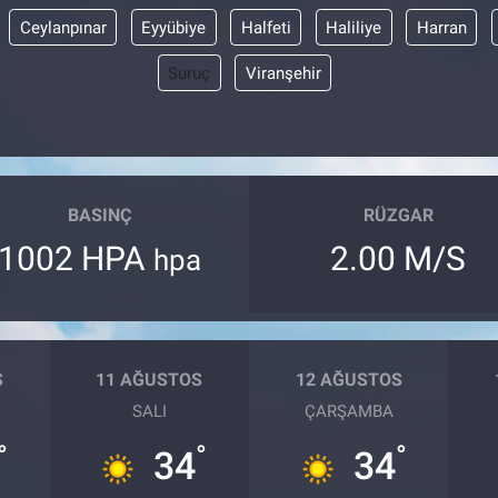
Ceylanpınar
Eyyübiye
Halfeti
Haliliye
Harran
Suruç
Viranşehir
BASINÇ
RÜZGAR
1002 HPA
2.00 M/S
hpa
S
11 AĞUSTOS
12 AĞUSTOS
SALI
ÇARŞAMBA
°
°
°
34
34