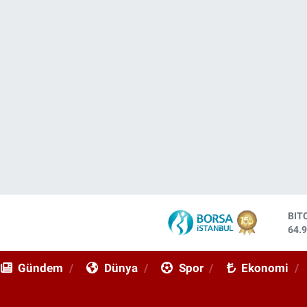
BIT
64.
DO
47,
Gündem
Dünya
Spor
Ekonomi
EU
55,
STE