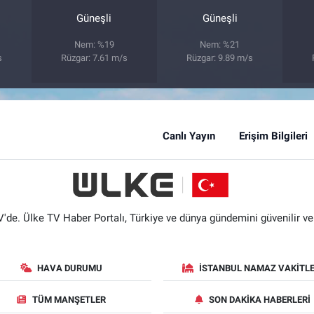
Güneşli
Güneşli
Nem: %19
Nem: %21
s
Rüzgar: 7.61 m/s
Rüzgar: 9.89 m/s
Canlı Yayın
Erişim Bilgileri
'de. Ülke TV Haber Portalı, Türkiye ve dünya gündemini güvenilir ve hı
HAVA DURUMU
İSTANBUL NAMAZ VAKITLE
TÜM MANŞETLER
SON DAKIKA HABERLERI