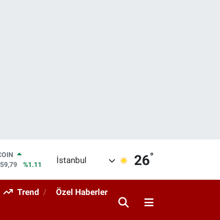
COIN
°
26
İstanbul
959,79
%1.11
LAR
7436
%0.18
Trend
Özel Haberler
RO
2510
%0.32
RLİN