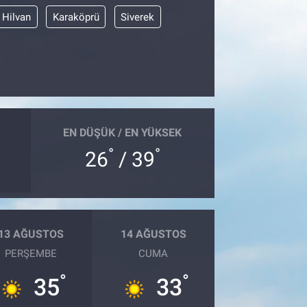
Hilvan
Karaköprü
Siverek
EN DÜŞÜK / EN YÜKSEK
°
°
26
/ 39
13 AĞUSTOS
14 AĞUSTOS
PERŞEMBE
CUMA
°
°
35
33