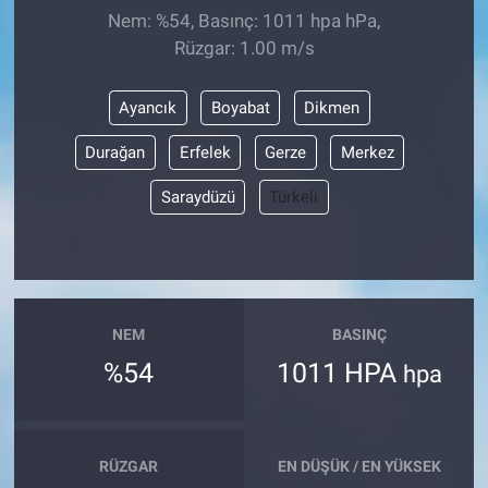
Nem: %54, Basınç: 1011 hpa hPa,
Rüzgar: 1.00 m/s
Ayancık
Boyabat
Dikmen
Durağan
Erfelek
Gerze
Merkez
Saraydüzü
Türkeli
NEM
BASINÇ
%54
1011 HPA
hpa
RÜZGAR
EN DÜŞÜK / EN YÜKSEK