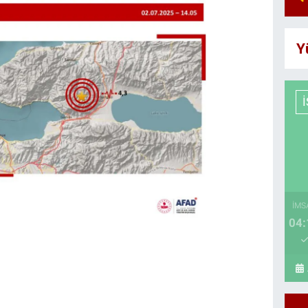
Y
İMS
04: