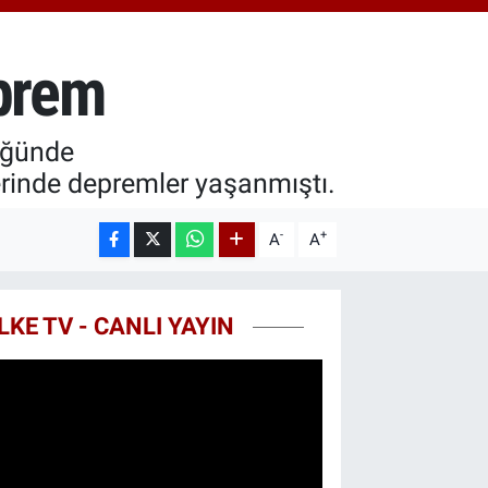
18.49
%2.12
ST100
.773
%-19
eprem
TCOIN
.130,04
%1.2
lüğünde
rinde depremler yaşanmıştı.
-
+
A
A
LKE TV - CANLI YAYIN