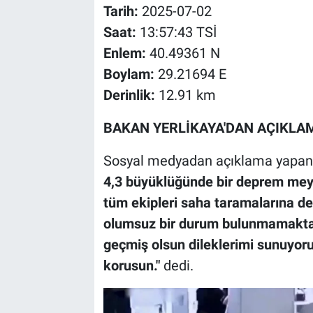
Tarih:
2025-07-02
Saat:
13:57:43 TSİ
Enlem:
40.49361 N
Boylam:
29.21694 E
Derinlik:
12.91 km
BAKAN YERLİKAYA'DAN AÇIKLA
Sosyal medyadan açıklama yapan İ
4,3 büyüklüğünde bir deprem meyda
tüm ekipleri saha taramalarına der
olumsuz bir durum bulunmamaktad
geçmiş olsun dileklerimi sunuyoru
korusun."
dedi.