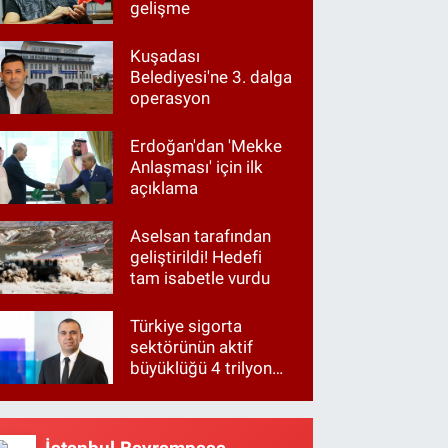
gelişme
Kuşadası
Belediyesi'ne 3. dalga
operasyon
Erdoğan'dan 'Mekke
Anlaşması' için ilk
açıklama
Aselsan tarafından
geliştirildi! Hedefi
tam isabetle vurdu
Türkiye sigorta
sektörünün aktif
büyüklüğü 4 trilyon
TL'ye yaklaştı!