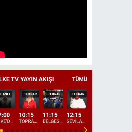
LKE TV YAYIN AKIŞI
TÜMÜ
CANLI
TEKRAR
TEKRAR
TEKRAR
CANLI
HABER
7:00
10:15
11:15
12:15
13:00
13:45
ÜLKE'DE BU SABAH
TOPRAKTAN SOFRAYA
BELGESEL: "ÜLKE'NİN ALIN TERİ"
SEVİLAY SUNGUR İLE ELİMİN BEREKETİ
ÖĞLE AJANSI
ÜLKE'DEN HABE