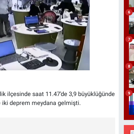
6
7
8
ik ilçesinde saat 11.47'de 3,9 büyüklüğünde
9
e iki deprem meydana gelmişti.