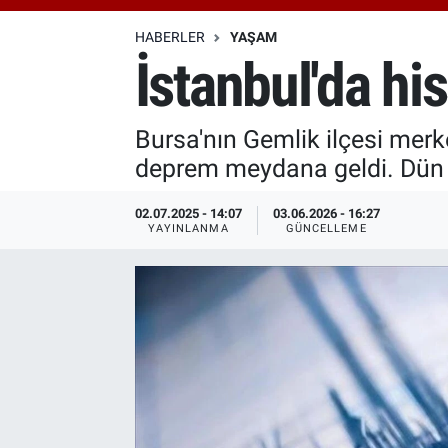
Özel Haberler
Dünya
Haber Arşivi
HABERLER
YAŞAM
İstanbul'da h
Yazarlar
Medya
Bursa'nın Gemlik ilçesi merk
Özel Haberler
deprem meydana geldi. Dün d
Kadın
02.07.2025 - 14:07
03.06.2026 - 16:27
YAYINLANMA
GÜNCELLEME
Erişim Bilgileri
Sağlık
Teknoloji
Ramazan