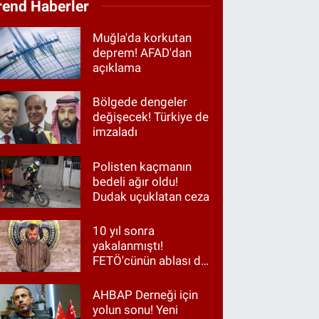
rend Haberler
Muğla'da korkutan
deprem! AFAD'dan
açıklama
Bölgede dengeler
değişecek! Türkiye de
imzaladı
Polisten kaçmanın
bedeli ağır oldu!
Dudak uçuklatan ceza
10 yıl sonra
yakalanmıştı!
FETÖ'cünün ablası da
gözaltında
AHBAP Derneği için
yolun sonu! Yeni