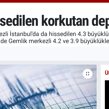
66
Bİ
13
issedilen korkutan d
BI
65
ezli İstanbul'da da hissedilen 4.3 büyük
e Gemlik merkezli 4.2 ve 3.9 büyüklükle
Ü