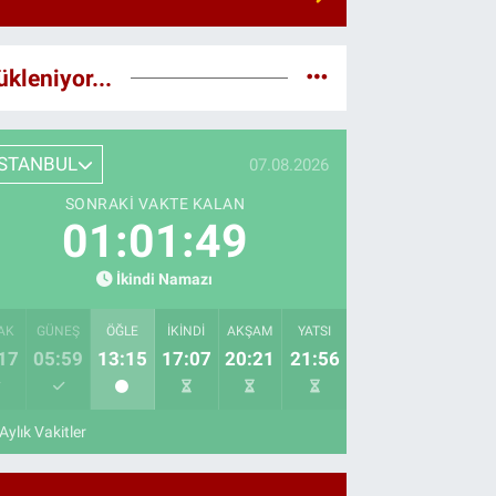
ükleniyor...
İSTANBUL
07.08.2026
SONRAKI VAKTE KALAN
01:01:48
İkindi Namazı
AK
GÜNEŞ
ÖĞLE
İKINDI
AKŞAM
YATSI
17
05:59
13:15
17:07
20:21
21:56
Aylık Vakitler