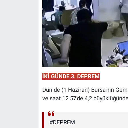
İKİ GÜNDE 3. DEPREM
Dün de (1 Haziran) Bursa'nın Geml
ve saat 12.57'de 4,2 büyüklüğünd
#DEPREM