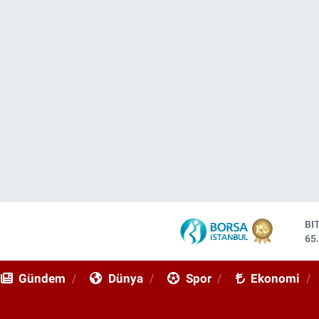
DO
47
EU
55
Gündem
Dünya
Spor
Ekonomi
ST
64
GR