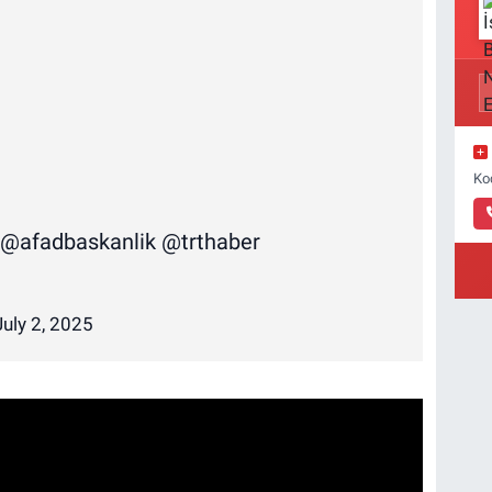
Ko
@afadbaskanlik
@trthaber
July 2, 2025