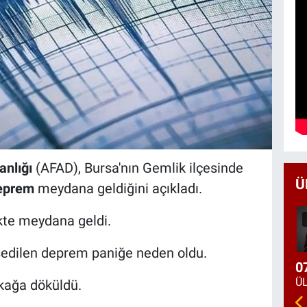
anlığı
(AFAD), Bursa'nın Gemlik ilçesinde
Ü
eprem
meydana geldiğini açıkladı.
kte meydana geldi.
issedilen deprem paniğe neden oldu.
0
okağa döküldü.