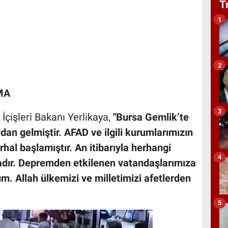
T
1
2
MA
3
çişleri Bakanı Yerlikaya,
"Bursa Gemlik’te
n gelmiştir. AFAD ve ilgili kurumlarımızın
hal başlamıştır. An itibarıyla herhangi
4
ır. Depremden etkilenen vatandaşlarımıza
m. Allah ülkemizi ve milletimizi afetlerden
5