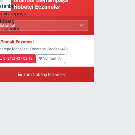
İstanbul Bayrampaşa
Nöbetçi Eczaneler
Pamuk Eczanesi
catepe Mahallesi Kocatepe Caddesi 42 1
0 (212) 437 02 92
Yol Tarifi Al
Tüm Nöbetçi Eczaneler