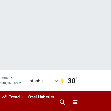
°
LAR
30
İstanbul
,7106
%0.17
RO
,1652
%0.27
Trend
Özel Haberler
ERLİN
,4046
%0.35
AM ALTIN