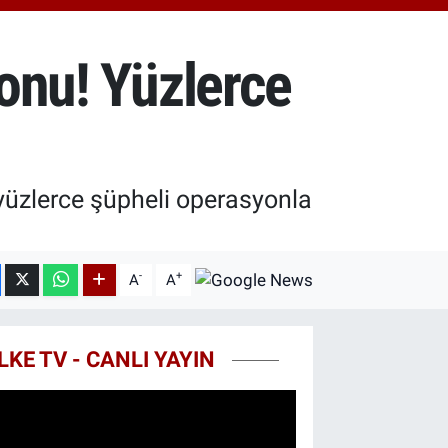
.40
%0.45
T100
99
%70
yonu! Yüzlerce
COIN
25,61
%-0.63
n yüzlerce şüpheli operasyonla
-
+
A
A
LKE TV - CANLI YAYIN