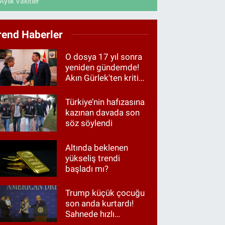
Aylık Vakitler
rend Haberler
O dosya 17 yıl sonra
yeniden gündemde!
Akın Gürlek'ten kritik
görüşme
Türkiye’nin hafızasına
kazınan davada son
söz söylendi
Altında beklenen
yükseliş trendi
başladı mı?
Trump küçük çocuğu
son anda kurtardı!
Sahnede hızlı
müdahale