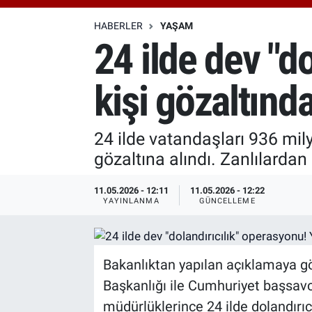
Özel Haberler
Dünya
Haber Arşivi
HABERLER
YAŞAM
24 ilde dev "d
Yazarlar
Medya
kişi gözaltınd
Özel Haberler
Kadın
24 ilde vatandaşları 936 mily
gözaltına alındı. Zanlılardan
Erişim Bilgileri
11.05.2026 - 12:11
11.05.2026 - 12:22
Sağlık
YAYINLANMA
GÜNCELLEME
Teknoloji
Bakanlıktan yapılan açıklamaya g
Ramazan
Başkanlığı ile Cumhuriyet başsavcı
müdürlüklerince 24 ilde dolandırıc