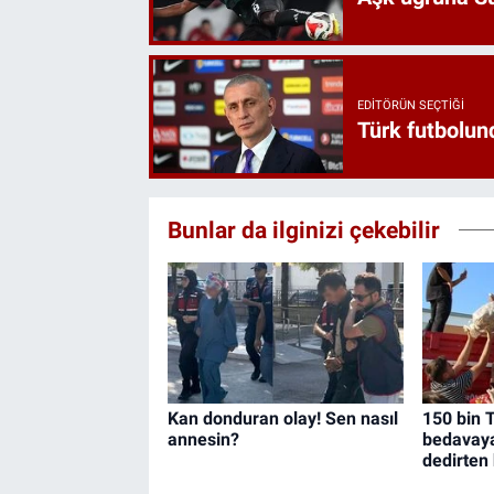
EDITÖRÜN SEÇTIĞI
Türk futbolund
Bunlar da ilginizi çekebilir
Kan donduran olay! Sen nasıl
150 bin T
annesin?
bedavaya 
dedirten