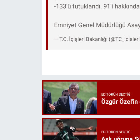
-133’ü tutuklandı. 91’i hakkında
Emniyet Genel Müdürlüğü Asa
— T.C. İçişleri Bakanlığı (@TC_icisler
EDITÖRÜN SEÇTIĞI
Özgür Özel'in
EDITÖRÜN SEÇTIĞI
Aşk uğruna Süp