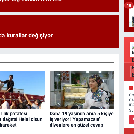
10
a kurallar değişiyor
Or
CA
İB
ŞE
L'lik patatesi
Daha 19 yaşında ama 5 kişiye
dağıttı! Helal olsun
iş veriyor! 'Yapamazsın'
 hareket
diyenlere en güzel cevap