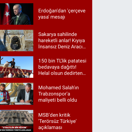
Erdoğan'dan 'çerçeve
yasa' mesajı
Sakarya sahilinde
hareketli anlar! Kıyıya
İnsansız Deniz Aracı
vurdu
150 bin TL'lik patatesi
bedavaya dağıttı!
Helal olsun dedirten
hareket
Mohamed Salah'ın
Trabzonspor'a
maliyeti belli oldu
MSB'den kritik
'Terörsüz Türkiye'
açıklaması