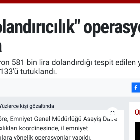
6510
BİS
13.7
olandırıcılık" operas
BIT
64.2
a
on 581 bin lira dolandırdığı tespit edile
 133'ü tutuklandı.
Ü
öre, Emniyet Genel Müdürlüğü Asayiş Daire
lıkları koordinesinde, il emniyet
ılara yönelik operasyonlar yapıldı.