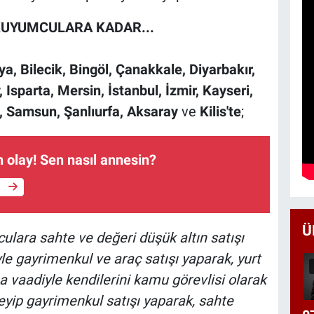
KUYUMCULARA KADAR...
a, Bilecik, Bingöl, Çanakkale, Diyarbakır,
Isparta, Mersin, İstanbul, İzmir, Kayseri,
a, Samsun, Şanlıurfa, Aksaray
ve
Kilis'te
;
 olay! Sen nasıl annesin?
e
Ü
lara sahte ve değeri düşük altın satışı
le gayrimenkul ve araç satışı yaparak, yurt
a vaadiyle kendilerini kamu görevlisi olarak
eyip gayrimenkul satışı yaparak, sahte