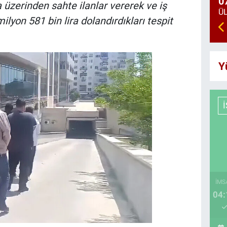
0
üzerinden sahte ilanlar vererek ve iş
lyon 581 bin lira dolandırdıkları tespit
Y
İMS
04: