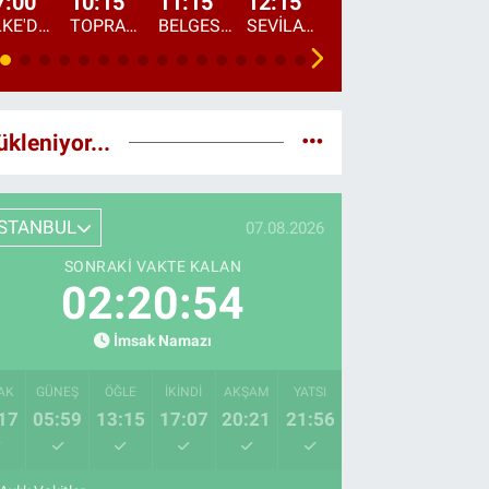
7:00
10:15
11:15
12:15
13:00
13:45
ÜLKE'DE BU SABAH
TOPRAKTAN SOFRAYA
BELGESEL: "ÜLKE'NİN ALIN TERİ"
SEVİLAY SUNGUR İLE ELİMİN BEREKETİ
ÖĞLE AJANSI
ÜLKE'DEN HABE
ükleniyor...
İSTANBUL
07.08.2026
SONRAKI VAKTE KALAN
02:20:53
İmsak Namazı
AK
GÜNEŞ
ÖĞLE
İKINDI
AKŞAM
YATSI
17
05:59
13:15
17:07
20:21
21:56