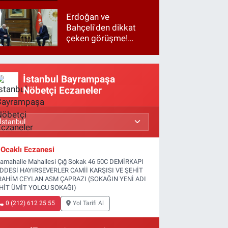
Erdoğan ve
Bahçeli'den dikkat
çeken görüşme!
Basına kapalı
gerçekleşti
İstanbul Bayrampaşa
Nöbetçi Eczaneler
Ocaklı Eczanesi
tamahalle Mahallesi Çığ Sokak 46 50C DEMİRKAPI
DDESİ HAYIRSEVERLER CAMİİ KARŞISI VE ŞEHİT
RAHİM CEYLAN ASM ÇAPRAZI (SOKAĞIN YENİ ADI
HİT ÜMİT YOLCU SOKAĞI)
0 (212) 612 25 55
Yol Tarifi Al