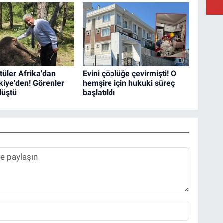
tüler Afrika'dan
Evini çöplüğe çevirmişti! O
kiye'den! Görenler
hemşire için hukuki süreç
düştü
başlatıldı