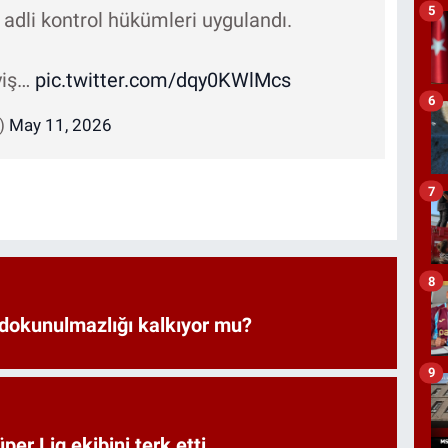
5
 adli kontrol hükümleri uygulandı.
yiş…
pic.twitter.com/dqy0KWlMcs
6
i)
May 11, 2026
7
8
 dokunulmazlığı kalkıyor mu?
9
er Lig ekibini terk etti