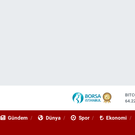
DOL
47,6
EUR
55,0
Gündem
Dünya
Spor
Ekonomi
STE
64,2
GRA