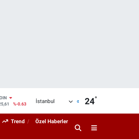
°
AR
24
İstanbul
704
%0
O
406
%-0.08
Trend
Özel Haberler
RLİN
143
%0
M ALTIN