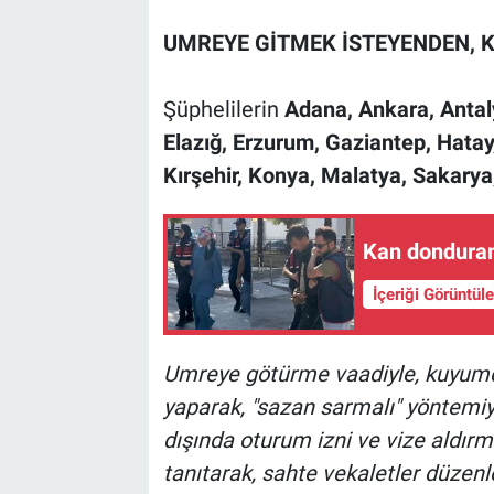
UMREYE GİTMEK İSTEYENDEN, 
Şüphelilerin
Adana, Ankara, Antaly
Elazığ, Erzurum, Gaziantep, Hatay, 
Kırşehir, Konya, Malatya, Sakary
Kan donduran
İçeriği Görüntül
Umreye götürme vaadiyle, kuyumcu
yaparak, "sazan sarmalı" yöntemiy
dışında oturum izni ve vize aldırm
tanıtarak, sahte vekaletler düzenl