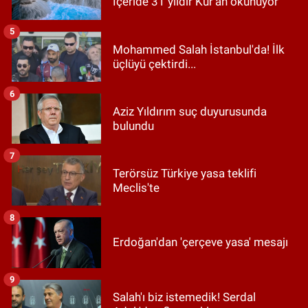
İçeride 31 yıldır Kur’an okunuyor
5
Mohammed Salah İstanbul'da! İlk
üçlüyü çektirdi...
6
Aziz Yıldırım suç duyurusunda
bulundu
7
Terörsüz Türkiye yasa teklifi
Meclis'te
8
Erdoğan'dan 'çerçeve yasa' mesajı
9
Salah'ı biz istemedik! Serdal