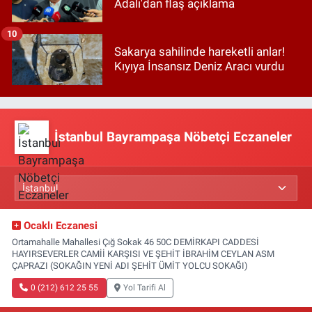
Adalı'dan flaş açıklama
10
Sakarya sahilinde hareketli anlar!
Kıyıya İnsansız Deniz Aracı vurdu
İstanbul Bayrampaşa Nöbetçi Eczaneler
Ocaklı Eczanesi
Ortamahalle Mahallesi Çığ Sokak 46 50C DEMİRKAPI CADDESİ
HAYIRSEVERLER CAMİİ KARŞISI VE ŞEHİT İBRAHİM CEYLAN ASM
ÇAPRAZI (SOKAĞIN YENİ ADI ŞEHİT ÜMİT YOLCU SOKAĞI)
0 (212) 612 25 55
Yol Tarifi Al