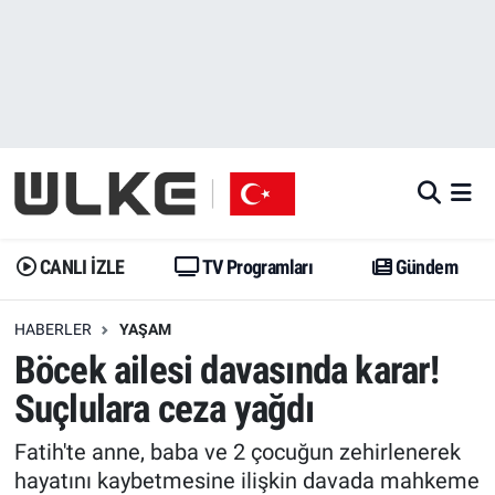
CANLI İZLE
CANLI YAYIN
Nöbetçi Eczaneler
TV Programları
TV Programları
Hava Durumu
Gündem
Gündem
İstanbul Namaz Vakitleri
Dünya
Trend
Trafik Durumu
CANLI İZLE
TV Programları
Gündem
Spor
Yaşam
Süper Lig Puan Durumu ve Fikstür
HABERLER
YAŞAM
Böcek ailesi davasında karar!
Erişim Bilgileri
Erişim Bilgileri
Erişim Bilgileri
Suçlulara ceza yağdı
Ekonomi
Spor
Tüm Manşetler
Fatih'te anne, baba ve 2 çocuğun zehirlenerek
Trend
Ekonomi
Son Dakika Haberleri
hayatını kaybetmesine ilişkin davada mahkeme