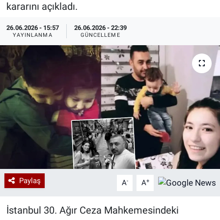
kararını açıkladı.
Özel Haberler
Dünya
Haber Arşivi
26.06.2026 - 15:57
26.06.2026 - 22:39
YAYINLANMA
GÜNCELLEME
Yazarlar
Medya
Özel Haberler
Kadın
Erişim Bilgileri
Sağlık
Teknoloji
Paylaş
-
+
A
A
Ramazan
İstanbul 30. Ağır Ceza Mahkemesindeki