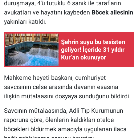
duruşmaya, 4'ü tutuklu 6 sanık ile tarafların
avukatları ve hayatını kaybeden
Böcek
ailesinin
yakınları katıldı.
Şehrin suyu bu tesisten
geliyor! İçeride 31 yıldır
Kur’an okunuyor
Mahkeme heyeti başkanı, cumhuriyet
savcısının celse arasında davanın esasına
ilişkin mütalaasını dosyaya sunduğunu bildirdi.
Savcının mütalaasında, Adli Tıp Kurumunun
raporuna göre, ölenlerin kaldıkları otelde
böcekleri öldürmek amacıyla uygulanan ilaca