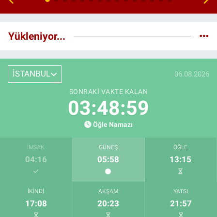
Yükleniyor...
İSTANBUL
06.08.2026
SONRAKI VAKTE KALAN
03:48:59
Öğle Namazı
İMSAK
GÜNEŞ
ÖĞLE
04:16
05:58
13:15
İKINDI
AKŞAM
YATSI
17:08
20:23
21:57