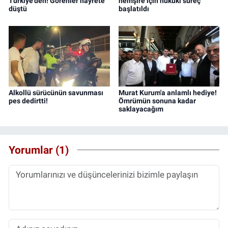
Türkiye'den! Görenler hayrete
hemşire için hukuki süreç
düştü
başlatıldı
Alkollü sürücünün savunması
Murat Kurum'a anlamlı hediye!
pes dedirtti!
Ömrümün sonuna kadar
saklayacağım
Yorumlar (1)