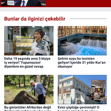
Bunlar da ilginizi çekebilir
Daha 19 yaşında ama 5 kişiye
Şehrin suyu bu tesisten
iş veriyor! 'Yapamazsın'
geliyor! İçeride 31 yıldır Kur’an
diyenlere en güzel cevap
okunuyor
Bu görüntüler Afrika'dan değil
Evini çöplüğe çevirmişti! O