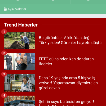
Aylık Vakitler
Trend Haberler
1
Bu görüntüler Afrika'dan değil
Türkiye'den! Görenler hayrete düştü
2
FETÖ'cü hainden kan donduran
ifadeler
3
Daha 19 yaşında ama 5 kişiye iş
veriyor! 'Yapamazsın' diyenlere en
güzel cevap
4
Şehrin suyu bu tesisten geliyor!