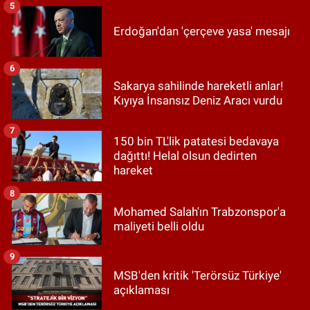
5
Erdoğan'dan 'çerçeve yasa' mesajı
6
Sakarya sahilinde hareketli anlar!
Kıyıya İnsansız Deniz Aracı vurdu
7
150 bin TL'lik patatesi bedavaya
dağıttı! Helal olsun dedirten
hareket
8
Mohamed Salah'ın Trabzonspor'a
maliyeti belli oldu
9
MSB'den kritik 'Terörsüz Türkiye'
açıklaması