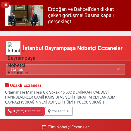
10
Erdoğan ve Bahçeli'den dikkat
çeken görüşme! Basına kapalı
gerçekleşti
İstanbul Bayrampaşa Nöbetçi Eczaneler
Ocaklı Eczanesi
Ortamahalle Mahallesi Çığ Sokak 46 50C DEMİRKAPI CADDESİ
HAYIRSEVERLER CAMİİ KARŞISI VE ŞEHİT İBRAHİM CEYLAN ASM
ÇAPRAZI (SOKAĞIN YENİ ADI ŞEHİT ÜMİT YOLCU SOKAĞI)
0 (212) 612 25 55
Yol Tarifi Al
Tüm Nöbetçi Eczaneler