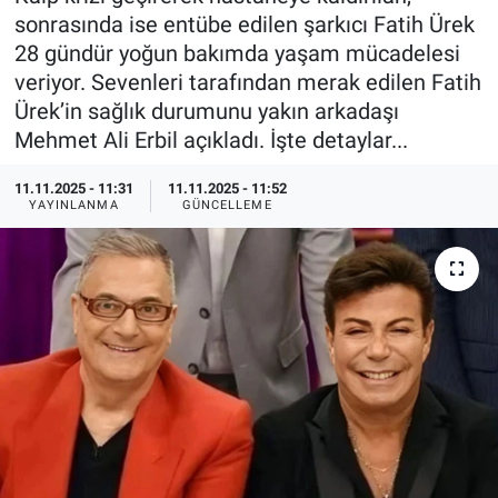
sonrasında ise entübe edilen şarkıcı Fatih Ürek
Özel Haberler
Dünya
Haber Arşivi
28 gündür yoğun bakımda yaşam mücadelesi
veriyor. Sevenleri tarafından merak edilen Fatih
Yazarlar
Medya
Ürek’in sağlık durumunu yakın arkadaşı
Mehmet Ali Erbil açıkladı. İşte detaylar...
Özel Haberler
11.11.2025 - 11:31
11.11.2025 - 11:52
YAYINLANMA
GÜNCELLEME
Kadın
Erişim Bilgileri
Sağlık
Teknoloji
Ramazan