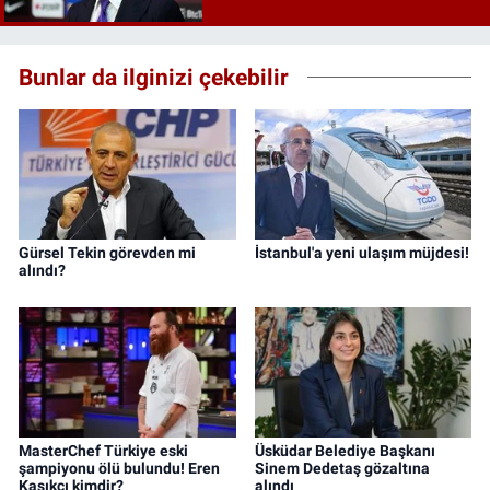
Bunlar da ilginizi çekebilir
Gürsel Tekin görevden mi
İstanbul'a yeni ulaşım müjdesi!
alındı?
MasterChef Türkiye eski
Üsküdar Belediye Başkanı
şampiyonu ölü bulundu! Eren
Sinem Dedetaş gözaltına
Kaşıkçı kimdir?
alındı