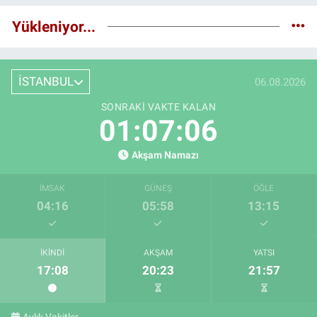
Yükleniyor...
İSTANBUL
06.08.2026
SONRAKI VAKTE KALAN
01:07:05
Akşam Namazı
İMSAK
GÜNEŞ
ÖĞLE
04:16
05:58
13:15
İKINDI
AKŞAM
YATSI
17:08
20:23
21:57