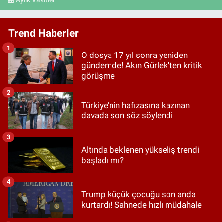
Aylık Vakitler
Trend Haberler
1
O dosya 17 yıl sonra yeniden
gündemde! Akın Gürlek'ten kritik
görüşme
2
Türkiye’nin hafızasına kazınan
davada son söz söylendi
3
Altında beklenen yükseliş trendi
başladı mı?
4
Trump küçük çocuğu son anda
kurtardı! Sahnede hızlı müdahale