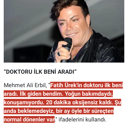
“DOKTORU İLK BENİ ARADI”
Mehmet Ali Erbil, “
Fatih Ürek'in doktoru ilk beni
aradı. İlk giden bendim. Yoğun bakımdaydı,
konuşamıyordu. 20 dakika oksijensiz kaldı. Şu
anda beklemedeyiz, bir ay öyle bir süreçten
normal dönenler var
." ifadelerini kullandı.