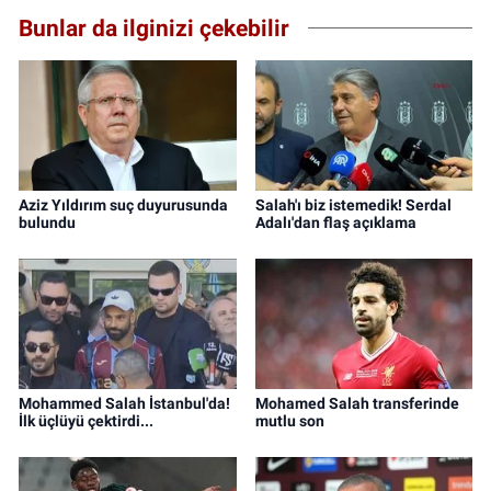
Bunlar da ilginizi çekebilir
Aziz Yıldırım suç duyurusunda
Salah'ı biz istemedik! Serdal
bulundu
Adalı'dan flaş açıklama
Mohammed Salah İstanbul'da!
Mohamed Salah transferinde
İlk üçlüyü çektirdi...
mutlu son