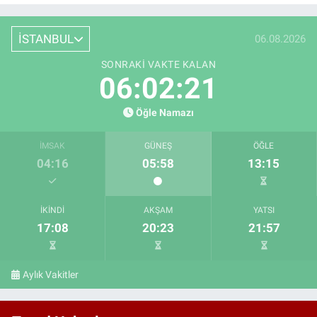
İSTANBUL
06.08.2026
SONRAKI VAKTE KALAN
06:02:20
Öğle Namazı
İMSAK
GÜNEŞ
ÖĞLE
04:16
05:58
13:15
İKINDI
AKŞAM
YATSI
17:08
20:23
21:57
Aylık Vakitler