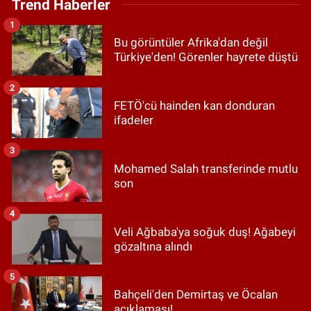
Trend Haberler
1
Bu görüntüler Afrika'dan değil
Türkiye'den! Görenler hayrete düştü
2
FETÖ'cü hainden kan donduran
ifadeler
3
Mohamed Salah transferinde mutlu
son
4
Veli Ağbaba'ya soğuk duş! Ağabeyi
gözaltına alındı
5
Bahçeli'den Demirtaş ve Öcalan
açıklaması!