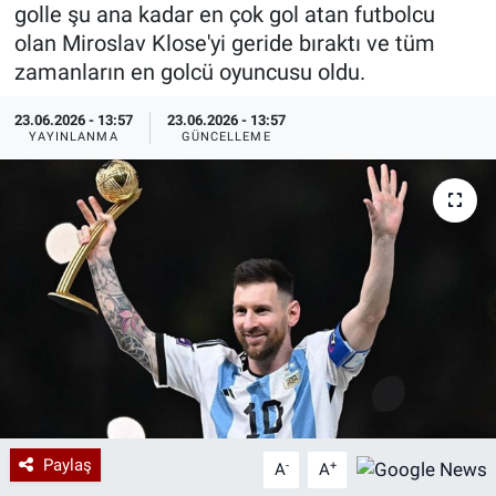
golle şu ana kadar en çok gol atan futbolcu
Özel Haberler
Dünya
Haber Arşivi
olan Miroslav Klose'yi geride bıraktı ve tüm
zamanların en golcü oyuncusu oldu.
Yazarlar
Medya
23.06.2026 - 13:57
23.06.2026 - 13:57
YAYINLANMA
GÜNCELLEME
Özel Haberler
Kadın
Erişim Bilgileri
Sağlık
Teknoloji
Ramazan
Paylaş
-
+
A
A