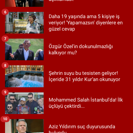
6
Daha 19 yaşında ama 5 kişiye iş
veriyor! 'Yapamazsın' diyenlere en
güzel cevap
7
Özgür Özel'in dokunulmazlığı
kalkıyor mu?
8
Şehrin suyu bu tesisten geliyor!
İçeride 31 yıldır Kur’an okunuyor
9
Mohammed Salah İstanbul'da! İlk
üçlüyü çektirdi...
10
Aziz Yıldırım suç duyurusunda
bulundu