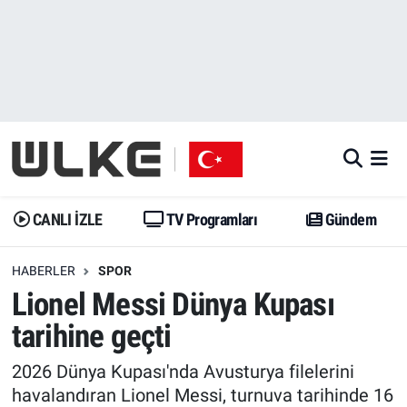
CANLI İZLE
CANLI YAYIN
Nöbetçi Eczaneler
TV Programları
TV Programları
Hava Durumu
Gündem
Gündem
İstanbul Namaz Vakitleri
Dünya
Trend
Trafik Durumu
CANLI İZLE
TV Programları
Gündem
Spor
Yaşam
Süper Lig Puan Durumu ve Fikstür
HABERLER
SPOR
Lionel Messi Dünya Kupası
Erişim Bilgileri
Erişim Bilgileri
Erişim Bilgileri
tarihine geçti
Ekonomi
Spor
Tüm Manşetler
2026 Dünya Kupası'nda Avusturya filelerini
Trend
Ekonomi
Son Dakika Haberleri
havalandıran Lionel Messi, turnuva tarihinde 16