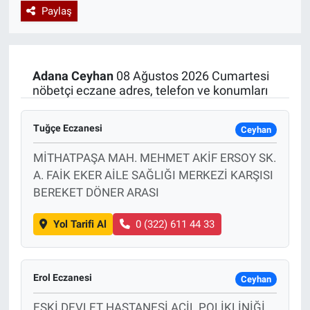
Paylaş
Özel Haberler
Dünya
Haber Arşivi
Yazarlar
Medya
Adana
Ceyhan
08 Ağustos 2026 Cumartesi
nöbetçi eczane adres, telefon ve konumları
Özel Haberler
Tuğçe Eczanesi
Kadın
Ceyhan
MİTHATPAŞA MAH. MEHMET AKİF ERSOY SK.
Erişim Bilgileri
A. FAİK EKER AİLE SAĞLIĞI MERKEZİ KARŞISI
BEREKET DÖNER ARASI
Sağlık
Yol Tarifi Al
0 (322) 611 44 33
Teknoloji
Ramazan
Erol Eczanesi
Ceyhan
ESKİ DEVLET HASTANESİ ACİL POLİKLİNİĞİ