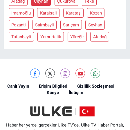
Aladağ
Ceyhan
Çukurova
Feke
İmamoğlu
Karaisali
Karataş
Kozan
Pozanti
Saimbeyli
Sariçam
Seyhan
Tufanbeyli
Yumurtalik
Yüreğir
Aladağ
Canlı Yayın
Erişim Bilgileri
Gizlilik Sözleşmesi
Künye
İletişim
Haber her yerde, gerçekler Ülke TV'de. Ülke TV Haber Portalı,