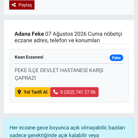
Paylaş
Özel Haberler
Dünya
Haber Arşivi
Yazarlar
Medya
Adana
Feke
07 Ağustos 2026 Cuma nöbetçi
eczane adres, telefon ve konumları
Özel Haberler
Kaan Eczanesi
Kadın
Feke
FEKE İLÇE DEVLET HASTANESİ KARŞI
Erişim Bilgileri
ÇAPRAZI
Sağlık
Yol Tarifi Al
0 (322) 741 27 06
Teknoloji
Ramazan
Her eczane gece boyunca açık olmayabilir, bazıları
sadece gerektiğinde açık kalabilir veya