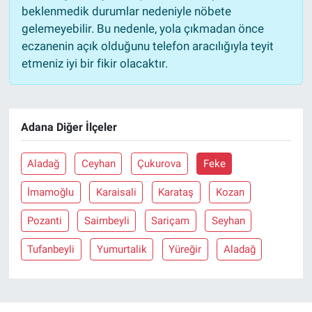
beklenmedik durumlar nedeniyle nöbete
gelemeyebilir. Bu nedenle, yola çıkmadan önce
eczanenin açık olduğunu telefon aracılığıyla teyit
etmeniz iyi bir fikir olacaktır.
Adana Diğer İlçeler
Aladağ
Ceyhan
Çukurova
Feke
İmamoğlu
Karaisali
Karataş
Kozan
Pozanti
Saimbeyli
Sariçam
Seyhan
Tufanbeyli
Yumurtalik
Yüreğir
Aladağ