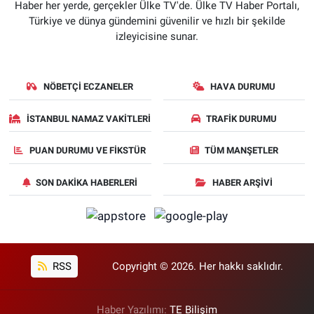
Haber her yerde, gerçekler Ülke TV'de. Ülke TV Haber Portalı,
Türkiye ve dünya gündemini güvenilir ve hızlı bir şekilde
izleyicisine sunar.
NÖBETÇI ECZANELER
HAVA DURUMU
İSTANBUL NAMAZ VAKITLERI
TRAFIK DURUMU
PUAN DURUMU VE FIKSTÜR
TÜM MANŞETLER
SON DAKIKA HABERLERI
HABER ARŞIVI
RSS
Copyright © 2026. Her hakkı saklıdır.
Haber Yazılımı:
TE Bilişim