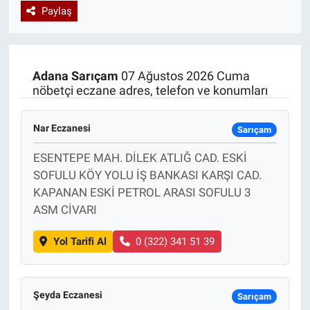
Paylaş
Özel Haberler
Dünya
Haber Arşivi
Yazarlar
Medya
Adana
Sarıçam
07 Ağustos 2026 Cuma
nöbetçi eczane adres, telefon ve konumları
Özel Haberler
Nar Eczanesi
Kadın
Sarıçam
ESENTEPE MAH. DİLEK ATLIĞ CAD. ESKİ
Erişim Bilgileri
SOFULU KÖY YOLU İŞ BANKASI KARŞI CAD.
KAPANAN ESKİ PETROL ARASI SOFULU 3
Sağlık
ASM CİVARI
Teknoloji
Yol Tarifi Al
0 (322) 341 51 39
Ramazan
Şeyda Eczanesi
Sarıçam