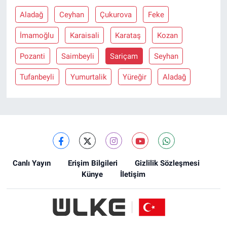
Aladağ
Ceyhan
Çukurova
Feke
İmamoğlu
Karaisali
Karataş
Kozan
Pozanti
Saimbeyli
Sariçam
Seyhan
Tufanbeyli
Yumurtalik
Yüreğir
Aladağ
Canlı Yayın
Erişim Bilgileri
Gizlilik Sözleşmesi
Künye
İletişim