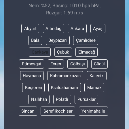
Nem: %52, Basınç: 1010 hpa hPa,
Rüzgar: 1.69 m/s
Akyurt
Altındağ
Ankara
Ayaş
Bala
Beypazarı
Çamlıdere
Çankaya
Çubuk
Elmadağ
Etimesgut
Evren
Gölbaşı
Güdül
Haymana
Kahramankazan
Kalecik
Keçiören
Kızılcahamam
Mamak
Nallıhan
Polatlı
Pursaklar
Sincan
Şereflikoçhisar
Yenimahalle