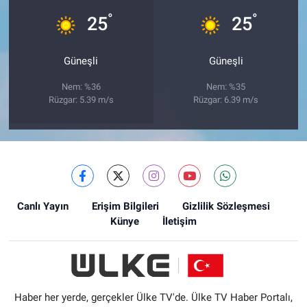
°
°
25
25
Güneşli
Güneşli
Nem: %36
Nem: %35
Rüzgar: 5.39 m/s
Rüzgar: 6.39 m/s
Canlı Yayın
Erişim Bilgileri
Gizlilik Sözleşmesi
Künye
İletişim
Haber her yerde, gerçekler Ülke TV'de. Ülke TV Haber Portalı,