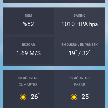
NEM
BASINÇ
%52
1010 HPA
hpa
RÜZGAR
EN DÜŞÜK / EN YÜKSEK
°
°
1.69 M/S
19
/ 32
08 AĞUSTOS
09 AĞUSTOS
CUMARTESI
PAZAR
°
°
26
25