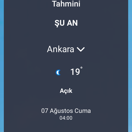
Tahmini
Özel Haberler
Dünya
Haber Arşivi
ŞU AN
Yazarlar
Medya
Özel Haberler
Ankara
Kadın
°
19
Erişim Bilgileri
Sağlık
Açık
Teknoloji
07 Ağustos Cuma
Ramazan
04:00