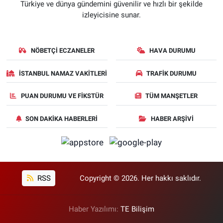
Türkiye ve dünya gündemini güvenilir ve hızlı bir şekilde
izleyicisine sunar.
NÖBETÇI ECZANELER
HAVA DURUMU
İSTANBUL NAMAZ VAKITLERI
TRAFIK DURUMU
PUAN DURUMU VE FIKSTÜR
TÜM MANŞETLER
SON DAKIKA HABERLERI
HABER ARŞIVI
RSS
Copyright © 2026. Her hakkı saklıdır.
Haber Yazılımı:
TE Bilişim