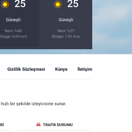
°
°
25
25
Güneşli
Güneşli
Nem: %40
Nem: %37
Rüzgar: 6.69 m/s
Rüzgar: 7.81 m/s
Gizlilik Sözleşmesi
Künye
İletişim
zlı bir şekilde izleyicisine sunar.
RI
TRAFIK DURUMU