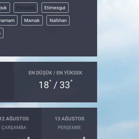
buk
Elmadağ
Etimesgut
ahamam
Mamak
Nallıhan
e
EN DÜŞÜK / EN YÜKSEK
°
°
18
/ 33
12 AĞUSTOS
13 AĞUSTOS
ÇARŞAMBA
PERŞEMBE