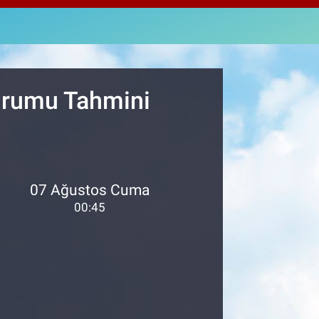
2143
%0
M ALTIN
0.87
%0.12
T100
799
%70
Durumu Tahmini
07 Ağustos Cuma
00:45