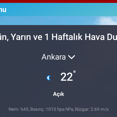
64,
GRA
mu
650
BİS
13.
, Yarın ve 1 Haftalık Hava 
Ankara
°
22
Açık
Nem: %45, Basınç: 1010 hpa hPa, Rüzgar: 2.69 m/s