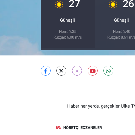
°
27
26
Güneşli
Güneşli
Nem: %35
Nem: %40
Rüzgar: 6.00 m/s
Rüzgar: 8.61 m/
Haber her yerde, gerçekler Ülke TV
NÖBETÇI ECZANELER