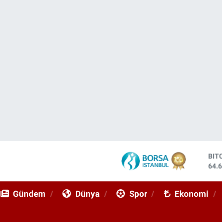
BIT
64.
DO
47,
Gündem
Dünya
Spor
Ekonomi
EU
55,
STE