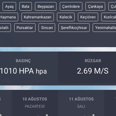
Ayaş
Bala
Beypazarı
Çamlıdere
Çankaya
Çu
Haymana
Kahramankazan
Kalecik
Keçiören
Kızılc
olatlı
Pursaklar
Sincan
Şereflikoçhisar
Yenimahall
BASINÇ
RÜZGAR
1010 HPA
2.69 M/S
hpa
S
10 AĞUSTOS
11 AĞUSTOS
PAZARTESI
SALI