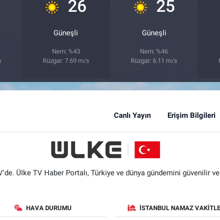
°
°
°
26
25
Güneşli
Güneşli
Nem: %43
Nem: %46
s
Rüzgar: 7.69 m/s
Rüzgar: 6.11 m/s
Canlı Yayın
Erişim Bilgileri
'de. Ülke TV Haber Portalı, Türkiye ve dünya gündemini güvenilir ve hı
HAVA DURUMU
İSTANBUL NAMAZ VAKITLE