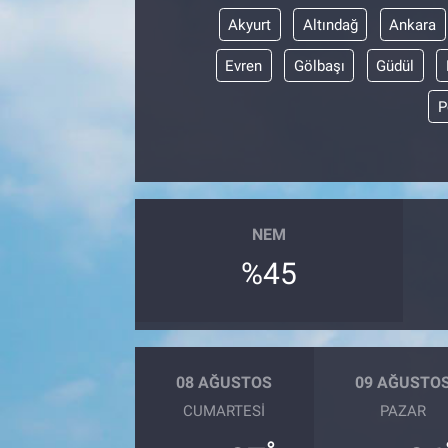
Akyurt
Altındağ
Ankara
Evren
Gölbaşı
Güdül
P
NEM
%45
08 AĞUSTOS
09 AĞUSTO
CUMARTESI
PAZAR