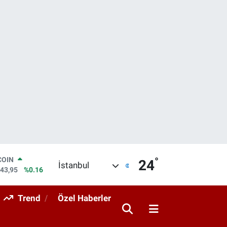
COIN
°
24
İstanbul
643,95
%0.16
LAR
6704
%0
Trend
Özel Haberler
RO
0406
%-0.08
RLİN