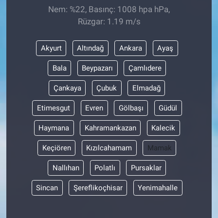
Nem: %22, Basınç: 1008 hpa hPa,
Rüzgar: 1.19 m/s
Akyurt
Altındağ
Ankara
Ayaş
Bala
Beypazarı
Çamlıdere
Çankaya
Çubuk
Elmadağ
Etimesgut
Evren
Gölbaşı
Güdül
Haymana
Kahramankazan
Kalecik
Keçiören
Kızılcahamam
Mamak
Nallıhan
Polatlı
Pursaklar
Sincan
Şereflikoçhisar
Yenimahalle