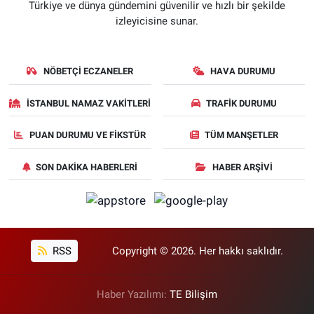
Türkiye ve dünya gündemini güvenilir ve hızlı bir şekilde
izleyicisine sunar.
NÖBETÇI ECZANELER
HAVA DURUMU
İSTANBUL NAMAZ VAKITLERI
TRAFIK DURUMU
PUAN DURUMU VE FIKSTÜR
TÜM MANŞETLER
SON DAKIKA HABERLERI
HABER ARŞIVI
RSS
Copyright © 2026. Her hakkı saklıdır.
Haber Yazılımı:
TE Bilişim