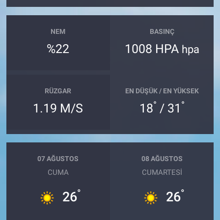
NEM
BASINÇ
%22
1008 HPA
hpa
RÜZGAR
EN DÜŞÜK / EN YÜKSEK
°
°
1.19 M/S
18
/ 31
07 AĞUSTOS
08 AĞUSTOS
CUMA
CUMARTESI
°
°
26
26