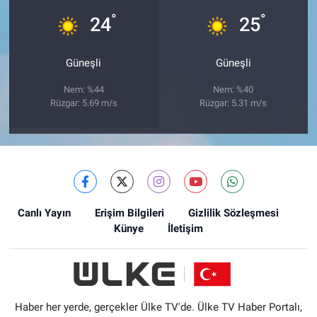
°
°
24
25
Güneşli
Güneşli
Nem: %44
Nem: %40
Rüzgar: 5.69 m/s
Rüzgar: 5.31 m/s
Canlı Yayın
Erişim Bilgileri
Gizlilik Sözleşmesi
Künye
İletişim
Haber her yerde, gerçekler Ülke TV'de. Ülke TV Haber Portalı,