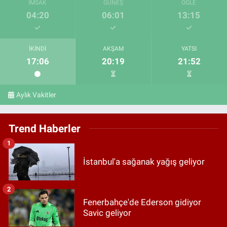
İMSAK
GÜNEŞ
ÖĞLE
04:20
06:01
13:15
İKINDI
AKŞAM
YATSI
17:06
20:19
21:52
Aylık Vakitler
Trend Haberler
1
İstanbul'a sağanak yağış geliyor
2
Fenerbahçe'de Ederson gidiyor
Savic geliyor