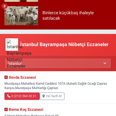
8
Binlerce küçükbaş ihaleyle
satılacak
İstanbul Bayrampaşa Nöbetçi Eczaneler
Sevda Eczanesi
Muratpaşa Mahallesi Kamil Caddesi 107A Ulubatlı Sağlık Ocağı Çapraz
Karşısı,Muratpaşa Muhtarlığı Çaprazı
0 (212) 564 20 21
Yol Tarifi Al
Berna Koç Eczanesi
Yıldırım Mahallesi Barbaros Sokak 56