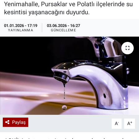
Yenimahalle, Pursaklar ve Polatlı ilçelerinde su
Özel Haberler
Dünya
Haber Arşivi
kesintisi yaşanacağını duyurdu.
01.01.2026 - 17:19
03.06.2026 - 16:27
Yazarlar
Medya
YAYINLANMA
GÜNCELLEME
Özel Haberler
Kadın
Erişim Bilgileri
Sağlık
Teknoloji
Ramazan
Paylaş
-
+
A
A