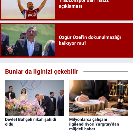
Trabzonspor'dan "haciz"
açıklaması
Özgür Özel'in dokunulmazlığı
kalkıyor mu?
Bunlar da ilginizi çekebilir
Devlet Bahçeli nikah şahidi
Milyonlarca çalışanı
oldu
ilgilendiriyor! Yargıtay'dan
müjdeli haber