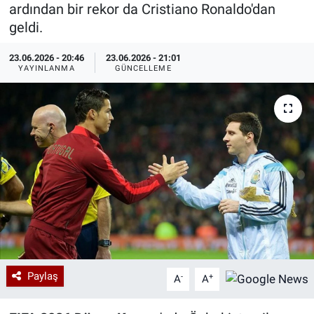
ardından bir rekor da Cristiano Ronaldo'dan
Özel Haberler
Dünya
Haber Arşivi
geldi.
23.06.2026 - 20:46
23.06.2026 - 21:01
Yazarlar
Medya
YAYINLANMA
GÜNCELLEME
Özel Haberler
Kadın
Erişim Bilgileri
Sağlık
Teknoloji
Ramazan
Paylaş
-
+
A
A