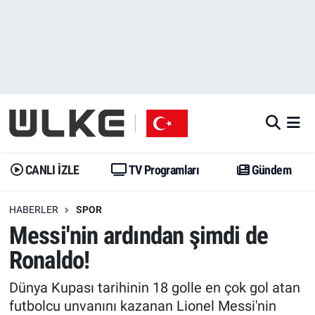
CANLI İZLE
CANLI YAYIN
Nöbetçi Eczaneler
TV Programları
TV Programları
Hava Durumu
Gündem
Gündem
İstanbul Namaz Vakitleri
Dünya
Trend
Trafik Durumu
CANLI İZLE
TV Programları
Gündem
Spor
Yaşam
Süper Lig Puan Durumu ve Fikstür
HABERLER
SPOR
Messi'nin ardından şimdi de
Erişim Bilgileri
Erişim Bilgileri
Erişim Bilgileri
Ronaldo!
Ekonomi
Spor
Tüm Manşetler
Dünya Kupası tarihinin 18 golle en çok gol atan
Trend
Ekonomi
Son Dakika Haberleri
futbolcu unvanını kazanan Lionel Messi'nin