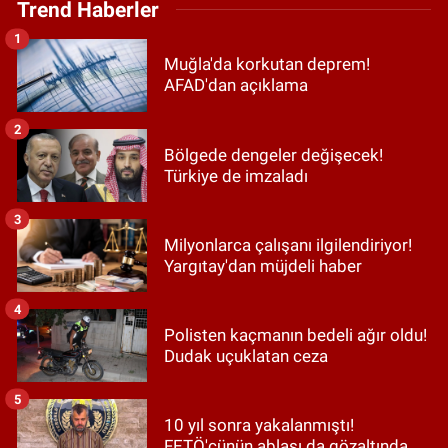
Trend Haberler
1
Muğla'da korkutan deprem!
AFAD'dan açıklama
2
Bölgede dengeler değişecek!
Türkiye de imzaladı
3
Milyonlarca çalışanı ilgilendiriyor!
Yargıtay'dan müjdeli haber
4
Polisten kaçmanın bedeli ağır oldu!
Dudak uçuklatan ceza
5
10 yıl sonra yakalanmıştı!
FETÖ'cünün ablası da gözaltında