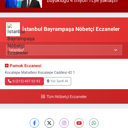
büyüklüğü 4 trilyon TL'ye yaklaştı!
İstanbul Bayrampaşa Nöbetçi Eczaneler
Pamuk Eczanesi
Kocatepe Mahallesi Kocatepe Caddesi 42 1
0 (212) 437 02 92
Yol Tarifi Al
Tüm Nöbetçi Eczaneler