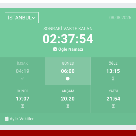
İSTANBUL
08.08.2026
SONRAKI VAKTE KALAN
02:37:53
Öğle Namazı
İMSAK
GÜNEŞ
ÖĞLE
04:19
06:00
13:15
İKINDI
AKŞAM
YATSI
17:07
20:20
21:54
Aylık Vakitler