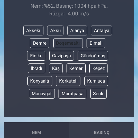
Nem: %52, Basınç: 1004 hpa hPa,
Rüzgar: 4.00 m/s
Akseki
Aksu
Alanya
Antalya
Demre
Döşemealtı
Elmalı
Finike
Gazipaşa
Gündoğmuş
İbradı
Kaş
Kemer
Kepez
Konyaaltı
Korkuteli
Kumluca
Manavgat
Muratpaşa
Serik
NEM
BASINÇ