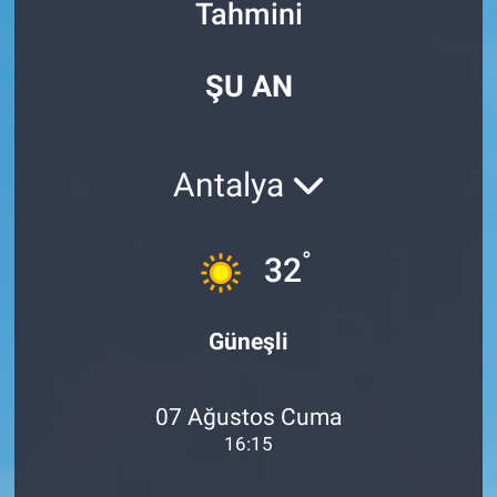
Tahmini
Özel Haberler
Dünya
Haber Arşivi
ŞU AN
Yazarlar
Medya
Özel Haberler
Antalya
Kadın
°
32
Erişim Bilgileri
Sağlık
Güneşli
Teknoloji
07 Ağustos Cuma
Ramazan
16:15