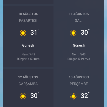
10 AĞUSTOS
11 AĞUSTOS
PAZARTESI
SALI
°
°
31
30
Güneşli
Güneşli
Nem: %42
Nem: %43
Rüzgar: 4.50 m/s
Rüzgar: 5.19 m/s
12 AĞUSTOS
13 AĞUSTOS
ÇARŞAMBA
PERŞEMBE
°
°
30
32