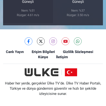
Güneşli
Güneşli
Nem: %51
Nem: %37
Rüzgar: 4.61 m/s
Rüzgar: 3.50 m/s
Canlı Yayın
Erişim Bilgileri
Gizlilik Sözleşmesi
Künye
İletişim
Haber her yerde, gerçekler Ülke TV'de. Ülke TV Haber Portalı,
Türkiye ve dünya gündemini güvenilir ve hızlı bir şekilde
izleyicisine sunar.