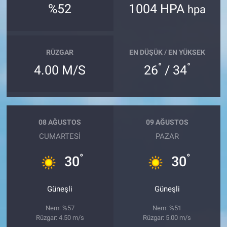
%52
1004 HPA
hpa
RÜZGAR
EN DÜŞÜK / EN YÜKSEK
°
°
4.00 M/S
26
/ 34
08 AĞUSTOS
09 AĞUSTOS
CUMARTESI
PAZAR
°
°
30
30
Güneşli
Güneşli
Nem: %57
Nem: %51
Rüzgar: 4.50 m/s
Rüzgar: 5.00 m/s