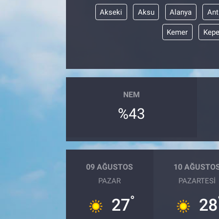
Akseki
Aksu
Alanya
Ant
Kemer
Kepe
NEM
%43
09 AĞUSTOS
10 AĞUSTO
PAZAR
PAZARTESI
°
27
28