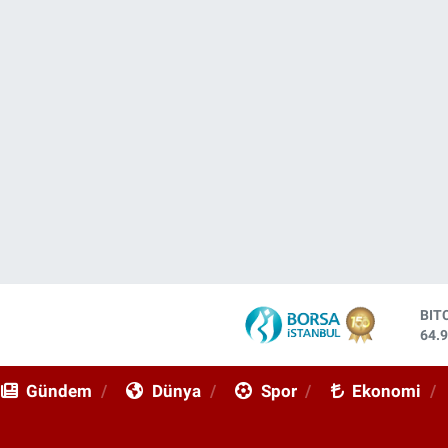
BIT
64.
DO
47,
Gündem
Dünya
Spor
Ekonomi
EU
55,
STE