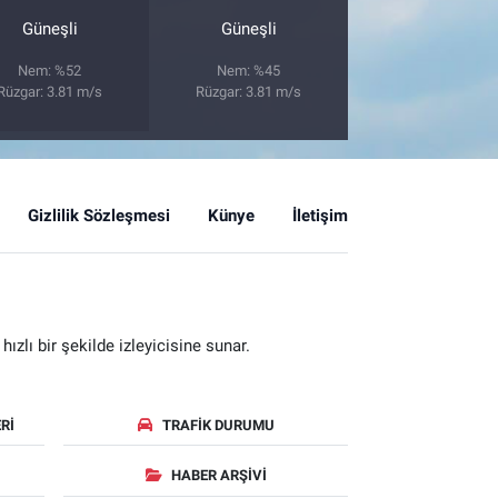
Güneşli
Güneşli
Nem: %52
Nem: %45
Rüzgar: 3.81 m/s
Rüzgar: 3.81 m/s
Gizlilik Sözleşmesi
Künye
İletişim
zlı bir şekilde izleyicisine sunar.
RI
TRAFIK DURUMU
HABER ARŞIVI