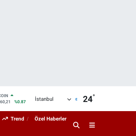
°
COIN
24
İstanbul
960,21
%0.87
LAR
7436
%0.18
Trend
Özel Haberler
RO
2510
%0.32
RLİN