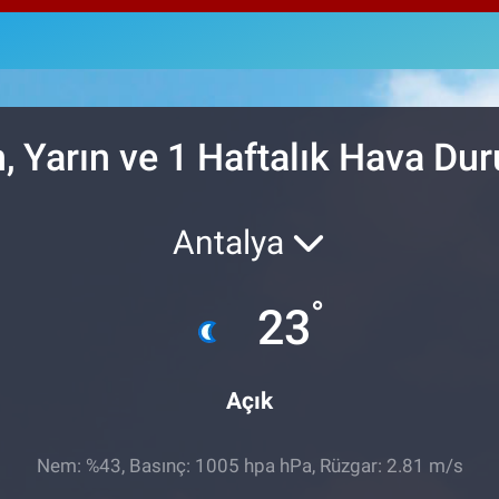
64,
GRA
666
BİS
13.
, Yarın ve 1 Haftalık Hava D
Antalya
°
23
Açık
Nem: %43, Basınç: 1005 hpa hPa, Rüzgar: 2.81 m/s