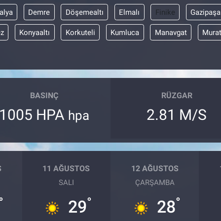
alya
Demre
Döşemealtı
Elmalı
Finike
Gazipaşa
z
Konyaaltı
Korkuteli
Kumluca
Manavgat
Mura
BASINÇ
RÜZGAR
1005 HPA
2.81 M/S
hpa
S
11 AĞUSTOS
12 AĞUSTOS
SALI
ÇARŞAMBA
°
°
°
29
28