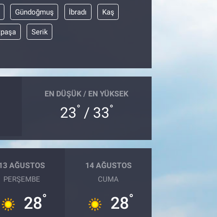
Gündoğmuş
İbradı
Kaş
tpaşa
Serik
EN DÜŞÜK / EN YÜKSEK
°
°
23
/ 33
13 AĞUSTOS
14 AĞUSTOS
PERŞEMBE
CUMA
°
°
28
28