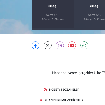
Güneşli
Güneşli
Nem: %48
Nem: %49
Rüzgar: 2.89 m/s
Rüzgar: 3.31 m/
Haber her yerde, gerçekler Ülke TV
NÖBETÇI ECZANELER
PUAN DURUMU VE FIKSTÜR