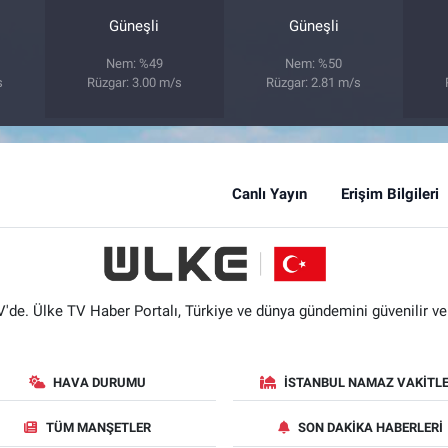
Güneşli
Güneşli
Nem: %49
Nem: %50
s
Rüzgar: 3.00 m/s
Rüzgar: 2.81 m/s
Canlı Yayın
Erişim Bilgileri
'de. Ülke TV Haber Portalı, Türkiye ve dünya gündemini güvenilir ve hı
HAVA DURUMU
İSTANBUL NAMAZ VAKITLE
TÜM MANŞETLER
SON DAKIKA HABERLERI