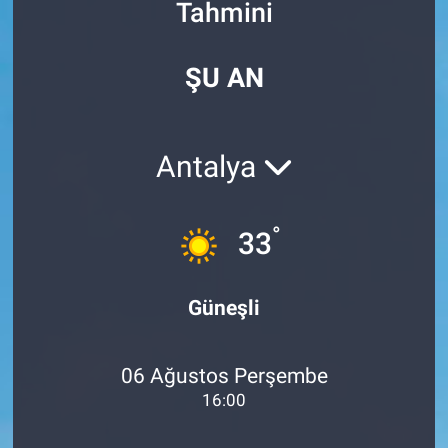
Tahmini
Özel Haberler
Dünya
Haber Arşivi
ŞU AN
Yazarlar
Medya
Özel Haberler
Antalya
Kadın
°
33
Erişim Bilgileri
Sağlık
Güneşli
Teknoloji
06 Ağustos Perşembe
Ramazan
16:00