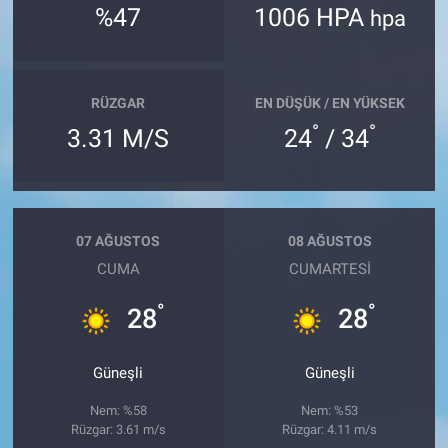
%47
1006 HPA
hpa
RÜZGAR
EN DÜŞÜK / EN YÜKSEK
°
°
3.31 M/S
24
/ 34
07 AĞUSTOS
08 AĞUSTOS
CUMA
CUMARTESI
°
°
28
28
Güneşli
Güneşli
Nem: %58
Nem: %53
Rüzgar: 3.61 m/s
Rüzgar: 4.11 m/s