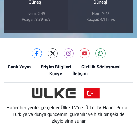
Güneşli
Güneşli
Nem: %49
Nem: %58
Rüzgar: 3.39 m/s
Rüzgar: 4.11 m/s
Canlı Yayın
Erişim Bilgileri
Gizlilik Sözleşmesi
Künye
İletişim
Haber her yerde, gerçekler Ülke TV'de. Ülke TV Haber Portalı,
Türkiye ve dünya gündemini güvenilir ve hızlı bir şekilde
izleyicisine sunar.