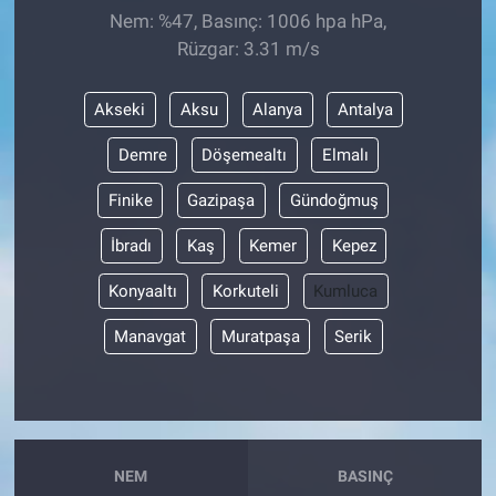
Nem: %47, Basınç: 1006 hpa hPa,
Rüzgar: 3.31 m/s
Akseki
Aksu
Alanya
Antalya
Demre
Döşemealtı
Elmalı
Finike
Gazipaşa
Gündoğmuş
İbradı
Kaş
Kemer
Kepez
Konyaaltı
Korkuteli
Kumluca
Manavgat
Muratpaşa
Serik
NEM
BASINÇ