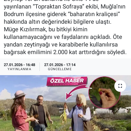
yayınlanan “Topraktan Sofraya” ekibi, Muğla’nın
Özel Haberler
Dünya
Haber Arşivi
Bodrum ilçesine giderek “baharatın kraliçesi”
hakkında altın değerindeki bilgilere ulaştı.
Yazarlar
Medya
Müge Kızılırmak, bu bitkiyi kimin
kullanamayacağını ve faydalarını açıkladı. Öte
Özel Haberler
yandan zeytinyağı ve karabiberle kullanılırsa
bağırsak emilimini 2.000 kat arttırdığını söyledi.
Kadın
27.01.2026 - 16:48
27.01.2026 - 17:14
Erişim Bilgileri
YAYINLANMA
GÜNCELLEME
Sağlık
Teknoloji
Ramazan