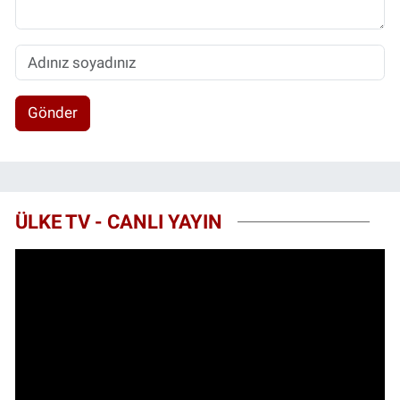
Gönder
ÜLKE TV - CANLI YAYIN