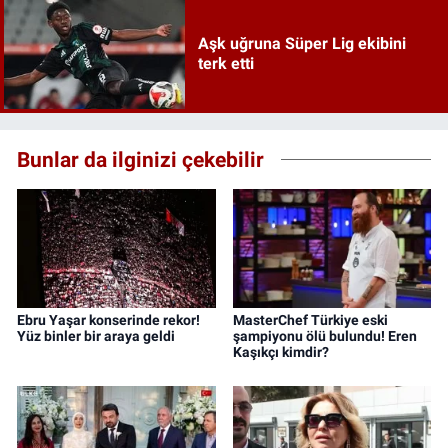
Aşk uğruna Süper Lig ekibini
terk etti
Bunlar da ilginizi çekebilir
Ebru Yaşar konserinde rekor!
MasterChef Türkiye eski
Yüz binler bir araya geldi
şampiyonu ölü bulundu! Eren
Kaşıkçı kimdir?