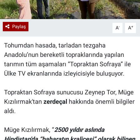
Paylaş
-
+
A
A
Tohumdan hasada, tarladan tezgaha
Anadolu’nun bereketli topraklarında yapılan
tarımın tüm aşamaları “Topraktan Sofraya” ile
Ülke TV ekranlarında izleyicisiyle buluşuyor.
Topraktan Sofraya sunucusu Zeynep Tor, Müge
Kızılırmak'tan
zerdeçal
hakkında önemli bilgiler
aldı.
Müge Kızılırmak, “
2500 yıldır aslında
Hindistan'da “baharatın kraliçesi” olarak bilinen