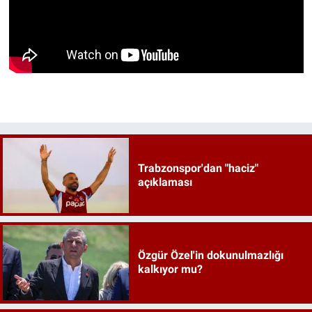
Trabzonspor'dan "haciz"
açıklaması
Özgür Özel'in dokunulmazlığı
kalkıyor mu?