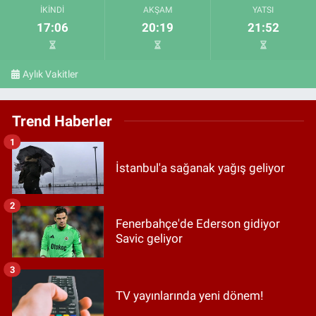
İKINDI
AKŞAM
YATSI
17:06
20:19
21:52
Aylık Vakitler
Trend Haberler
1
İstanbul'a sağanak yağış geliyor
2
Fenerbahçe'de Ederson gidiyor
Savic geliyor
3
TV yayınlarında yeni dönem!