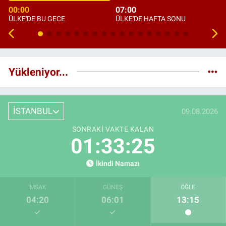
00:00
07:00
ÜLKE'DE BU GECE
ÜLKE'DE HAFTA SONU
Yükleniyor...
İSTANBUL
09.08.2026
SONRAKI VAKTE KALAN
01:33:24
İkindi Namazı
İMSAK
GÜNEŞ
ÖĞLE
04:20
06:01
13:15