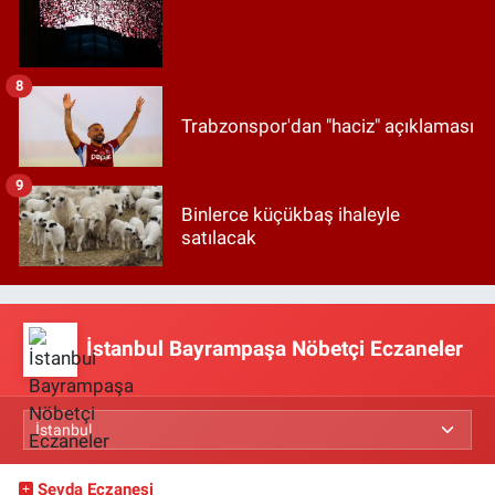
8
Trabzonspor'dan "haciz" açıklaması
9
Binlerce küçükbaş ihaleyle
satılacak
İstanbul Bayrampaşa Nöbetçi Eczaneler
Sevda Eczanesi