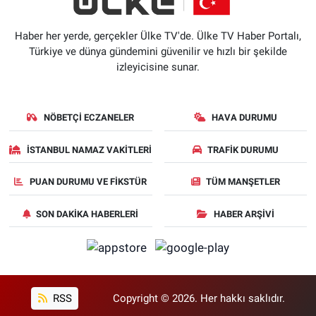
Haber her yerde, gerçekler Ülke TV'de. Ülke TV Haber Portalı,
Türkiye ve dünya gündemini güvenilir ve hızlı bir şekilde
izleyicisine sunar.
NÖBETÇI ECZANELER
HAVA DURUMU
İSTANBUL NAMAZ VAKITLERI
TRAFIK DURUMU
PUAN DURUMU VE FIKSTÜR
TÜM MANŞETLER
SON DAKIKA HABERLERI
HABER ARŞIVI
RSS
Copyright © 2026. Her hakkı saklıdır.