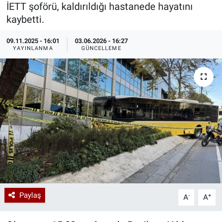
İETT şoförü, kaldırıldığı hastanede hayatını
Özel Haberler
Dünya
Haber Arşivi
kaybetti.
09.11.2025 - 16:01
03.06.2026 - 16:27
Yazarlar
Medya
YAYINLANMA
GÜNCELLEME
Özel Haberler
Kadın
Erişim Bilgileri
Sağlık
Teknoloji
Ramazan
Paylaş
-
+
A
A