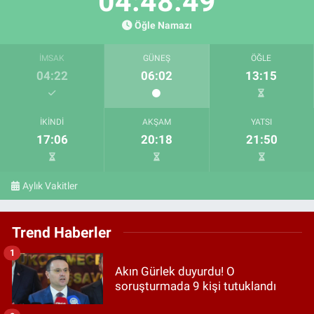
04:48:48
Öğle Namazı
İMSAK
GÜNEŞ
ÖĞLE
04:22
06:02
13:15
İKINDI
AKŞAM
YATSI
17:06
20:18
21:50
Aylık Vakitler
Trend Haberler
1
Akın Gürlek duyurdu! O
soruşturmada 9 kişi tutuklandı