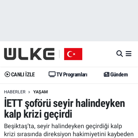
CANLI İZLE
CANLI YAYIN
Nöbetçi Eczaneler
TV Programları
TV Programları
Hava Durumu
Gündem
Gündem
İstanbul Namaz Vakitleri
Dünya
Trend
Trafik Durumu
CANLI İZLE
TV Programları
Gündem
Spor
Yaşam
Süper Lig Puan Durumu ve Fikstür
HABERLER
YAŞAM
İETT şoförü seyir halindeyken
Erişim Bilgileri
Erişim Bilgileri
Erişim Bilgileri
kalp krizi geçirdi
Ekonomi
Spor
Tüm Manşetler
Beşiktaş’ta, seyir halindeyken geçirdiği kalp
Trend
Ekonomi
Son Dakika Haberleri
krizi sırasında direksiyon hakimiyetini kaybeden