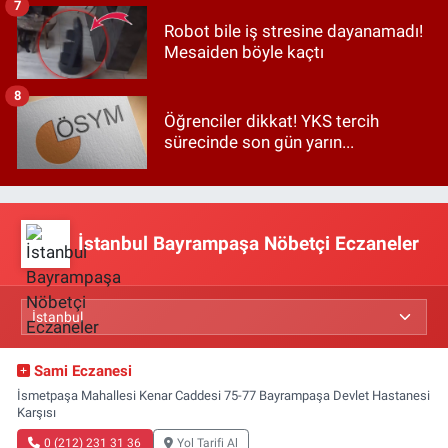
7
Robot bile iş stresine dayanamadı!
Mesaiden böyle kaçtı
8
Öğrenciler dikkat! YKS tercih
sürecinde son gün yarın...
İstanbul Bayrampaşa Nöbetçi Eczaneler
Sami Eczanesi
İsmetpaşa Mahallesi Kenar Caddesi 75-77 Bayrampaşa Devlet Hastanesi
Karşısı
0 (212) 231 31 36
Yol Tarifi Al