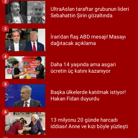
2
UltraAslan taraftar grubunun lideri
Sebahattin Şirin gözaltında
3
İran'dan flaş ABD mesajı! Masayı
dağıtacak açıklama
4
Daha 14 yaşında ama asgari
ücretin üç katını kazanıyor
5
Başka ülkelerde katılmak istiyor!
Hakan Fidan duyurdu
6
13 milyonu 20 günde harcadı
iddiası! Anne ve kızı böyle yüzleşti