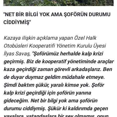
"NET BİR BİLGİ YOK AMA ŞOFÖRÜN DURUMU
CİDDİYMİŞ"
Kazaya ilişkin açıklama yapan Özel Halk
Otobüsleri Kooperatifi Yönetim Kurulu Üyesi
İlyas Savaş,
"Şoförümüz herhalde kalp krizi
geçirmiş. Biz de kooperatif yönetiminde araçlar
kaza geçirdiği zaman görevli arkadaşlarız. Ben
de duyar duymaz geldim müdahale etmeye.
Şimdi baktım şükür, yaralı kimse yok. Şoför
kalp krizi geçirdiği için şoförün yanına
gideceğim. Net bir bilgi yok ama şoförün
durumu ciddiymiş. Şükür ki kaldırımda geçen
yayalara, vatandaşlara bir şey olmamış, onun