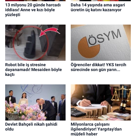
13 milyonu 20 günde harcadı
Daha 14 yaşında ama asgari
iddiası! Anne ve kızı böyle
ücretin üç katını kazanıyor
yüzleşti
Robot bile iş stresine
Öğrenciler dikkat! YKS tercih
dayanamadı! Mesaiden böyle
sürecinde son gün yarın...
kaçtı
Devlet Bahçeli nikah şahidi
Milyonlarca çalışanı
oldu
ilgilendiriyor! Yargıtay'dan
müjdeli haber