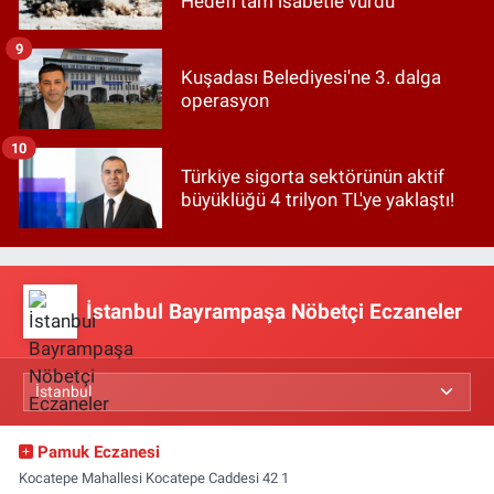
Hedefi tam isabetle vurdu
9
Kuşadası Belediyesi'ne 3. dalga
operasyon
10
Türkiye sigorta sektörünün aktif
büyüklüğü 4 trilyon TL'ye yaklaştı!
İstanbul Bayrampaşa Nöbetçi Eczaneler
Pamuk Eczanesi
Kocatepe Mahallesi Kocatepe Caddesi 42 1