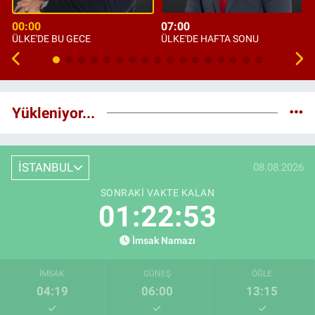
00:00
07:00
ÜLKE'DE BU GECE
ÜLKE'DE HAFTA SONU
Yükleniyor...
İSTANBUL
08.08.2026
SONRAKI VAKTE KALAN
01:22:52
İmsak Namazı
İMSAK
GÜNEŞ
ÖĞLE
04:19
06:00
13:15