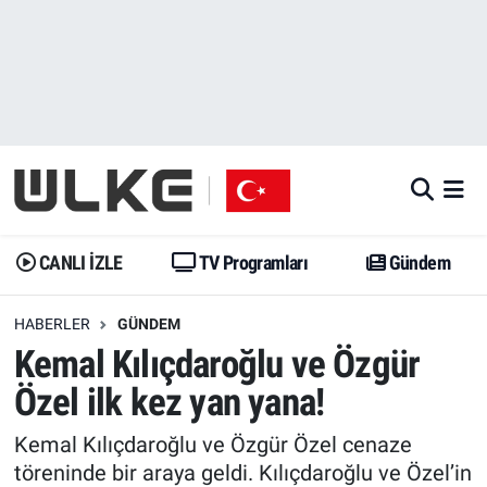
CANLI İZLE
CANLI YAYIN
Nöbetçi Eczaneler
TV Programları
TV Programları
Hava Durumu
Gündem
Gündem
İstanbul Namaz Vakitleri
Dünya
Trend
Trafik Durumu
CANLI İZLE
TV Programları
Gündem
Spor
Yaşam
Süper Lig Puan Durumu ve Fikstür
HABERLER
GÜNDEM
Kemal Kılıçdaroğlu ve Özgür
Erişim Bilgileri
Erişim Bilgileri
Erişim Bilgileri
Özel ilk kez yan yana!
Ekonomi
Spor
Tüm Manşetler
Kemal Kılıçdaroğlu ve Özgür Özel cenaze
Trend
Ekonomi
Son Dakika Haberleri
töreninde bir araya geldi. Kılıçdaroğlu ve Özel’in