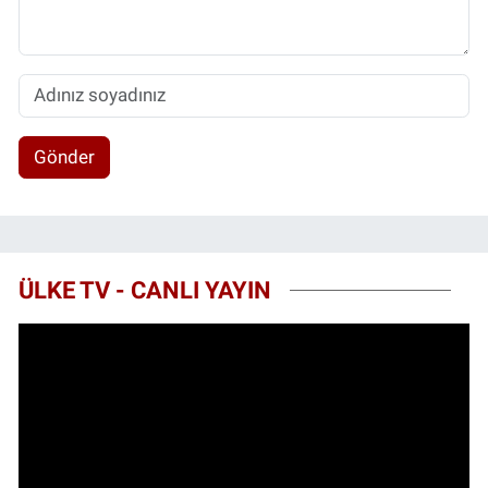
Gönder
ÜLKE TV - CANLI YAYIN