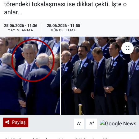
törendeki tokalaşması ise dikkat çekti. İşte o
Özel Haberler
Dünya
Haber Arşivi
anlar...
25.06.2026 - 11:36
25.06.2026 - 11:55
Yazarlar
Medya
YAYINLANMA
GÜNCELLEME
Özel Haberler
Kadın
Erişim Bilgileri
Sağlık
Teknoloji
Ramazan
Paylaş
-
+
A
A