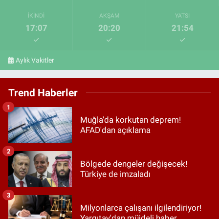
İKINDI
AKŞAM
YATSI
17:07
20:20
21:54
Aylık Vakitler
Trend Haberler
1
Muğla'da korkutan deprem!
AFAD'dan açıklama
2
Bölgede dengeler değişecek!
Türkiye de imzaladı
3
Milyonlarca çalışanı ilgilendiriyor!
Yargıtay'dan müjdeli haber