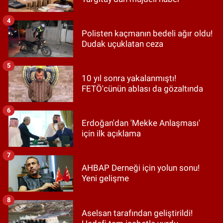
4
Polisten kaçmanın bedeli ağır oldu!
Dudak uçuklatan ceza
5
10 yıl sonra yakalanmıştı!
FETÖ'cünün ablası da gözaltında
6
Erdoğan'dan 'Mekke Anlaşması'
için ilk açıklama
7
AHBAP Derneği için yolun sonu!
Yeni gelişme
8
Aselsan tarafından geliştirildi!