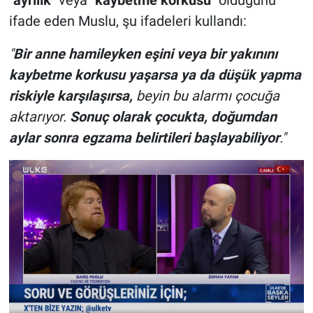
"
ayrılık
" veya "
kaybetme korkusu
" olduğunu
ifade eden Muslu, şu ifadeleri kullandı:
"
Bir anne hamileyken eşini veya bir yakınını
kaybetme korkusu yaşarsa ya da düşük yapma
riskiyle karşılaşırsa,
beyin bu alarmı çocuğa
aktarıyor.
Sonuç olarak çocukta, doğumdan
aylar sonra egzama belirtileri başlayabiliyor
."