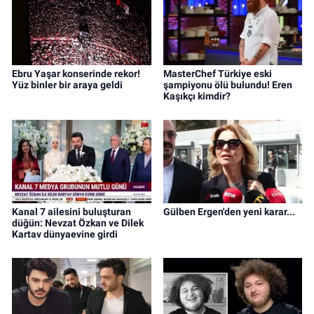
Ebru Yaşar konserinde rekor!
MasterChef Türkiye eski
Yüz binler bir araya geldi
şampiyonu ölü bulundu! Eren
Kaşıkçı kimdir?
Kanal 7 ailesini buluşturan
Gülben Ergen'den yeni karar...
düğün: Nevzat Özkan ve Dilek
Kartav dünyaevine girdi