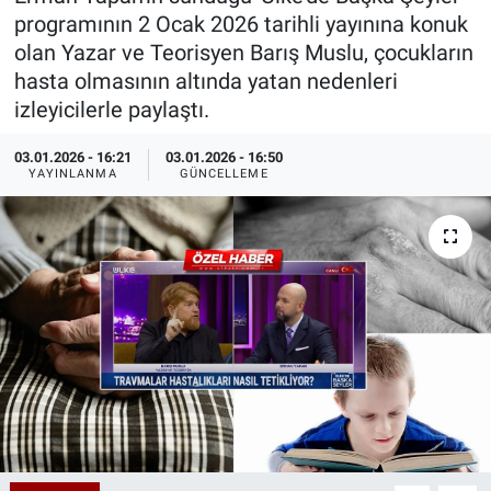
programının 2 Ocak 2026 tarihli yayınına konuk
Özel Haberler
Dünya
Haber Arşivi
olan Yazar ve Teorisyen Barış Muslu, çocukların
hasta olmasının altında yatan nedenleri
Yazarlar
Medya
izleyicilerle paylaştı.
Özel Haberler
03.01.2026 - 16:21
03.01.2026 - 16:50
YAYINLANMA
GÜNCELLEME
Kadın
Erişim Bilgileri
Sağlık
Teknoloji
Ramazan