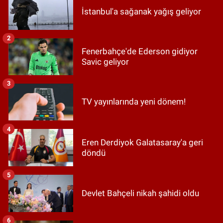
İstanbul'a sağanak yağış geliyor
2
Fenerbahçe'de Ederson gidiyor
Savic geliyor
3
TV yayınlarında yeni dönem!
4
Eren Derdiyok Galatasaray'a geri
döndü
5
Devlet Bahçeli nikah şahidi oldu
6