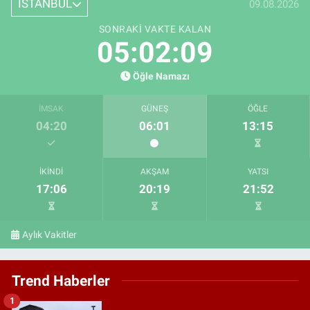
İSTANBUL
09.08.2026
SONRAKI VAKTE KALAN
05:02:08
Öğle Namazı
İMSAK
GÜNEŞ
ÖĞLE
04:20
06:01
13:15
İKINDI
AKŞAM
YATSI
17:06
20:19
21:52
Aylık Vakitler
Trend Haberler
1