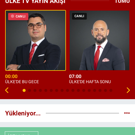
ÜLKE TV YAYIN AKIŞI
TÜMÜ
CANLI
CANLI
00:00
07:00
ÜLKE'DE BU GECE
ÜLKE'DE HAFTA SONU
Yükleniyor...