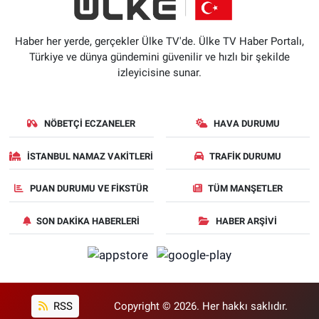
Haber her yerde, gerçekler Ülke TV'de. Ülke TV Haber Portalı,
Türkiye ve dünya gündemini güvenilir ve hızlı bir şekilde
izleyicisine sunar.
NÖBETÇI ECZANELER
HAVA DURUMU
İSTANBUL NAMAZ VAKITLERI
TRAFIK DURUMU
PUAN DURUMU VE FIKSTÜR
TÜM MANŞETLER
SON DAKIKA HABERLERI
HABER ARŞIVI
RSS
Copyright © 2026. Her hakkı saklıdır.