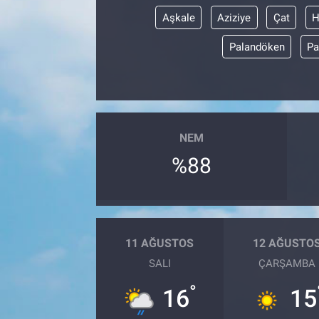
Aşkale
Aziziye
Çat
H
Palandöken
Pa
NEM
%88
11 AĞUSTOS
12 AĞUSTO
SALI
ÇARŞAMBA
°
16
15