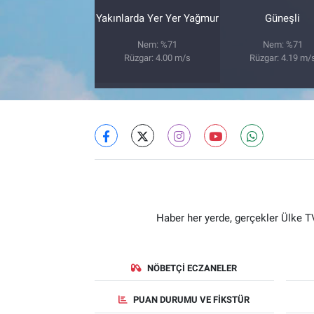
Yakınlarda Yer Yer Yağmur
Güneşli
Nem: %71
Nem: %71
Rüzgar: 4.00 m/s
Rüzgar: 4.19 m/
Haber her yerde, gerçekler Ülke TV
NÖBETÇI ECZANELER
PUAN DURUMU VE FIKSTÜR