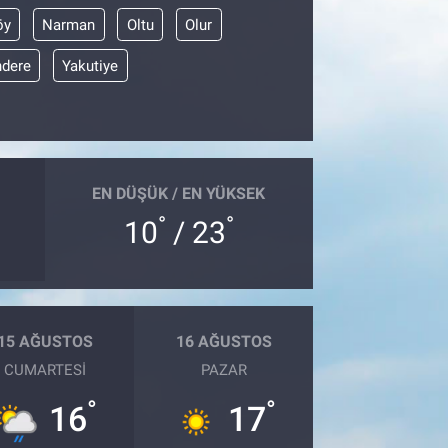
öy
Narman
Oltu
Olur
dere
Yakutiye
EN DÜŞÜK / EN YÜKSEK
°
°
10
/ 23
15 AĞUSTOS
16 AĞUSTOS
CUMARTESI
PAZAR
°
°
16
17