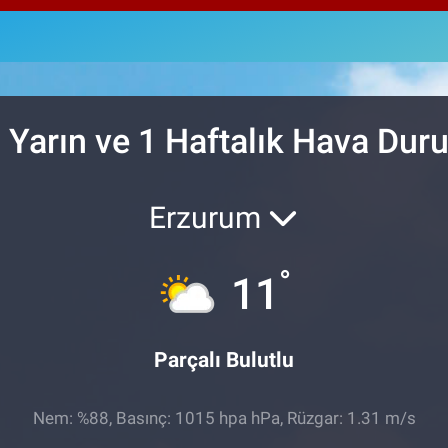
64,
GRA
666
BİS
13.
, Yarın ve 1 Haftalık Hava Du
Erzurum
°
11
Parçalı Bulutlu
Nem: %88, Basınç: 1015 hpa hPa, Rüzgar: 1.31 m/s