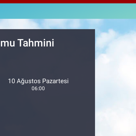
4329
%-0.02
M ALTIN
4.02
%0.05
T100
779
%-14
rumu Tahmini
10 Ağustos Pazartesi
06:00