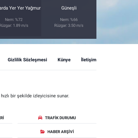
arda Yer Yer Yağmur
Güneşli
Nem: %72
Nem: %66
Rüzgar: 1.89 m/s
Rüzgar: 3.50 m/s
Gizlilik Sözleşmesi
Künye
İletişim
zlı bir şekilde izleyicisine sunar.
RI
TRAFIK DURUMU
HABER ARŞIVI