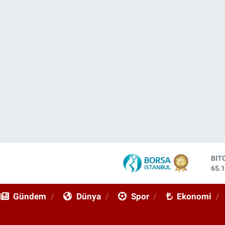
BIT
65.
DO
47,
Gündem
Dünya
Spor
Ekonomi
EU
55,
STE