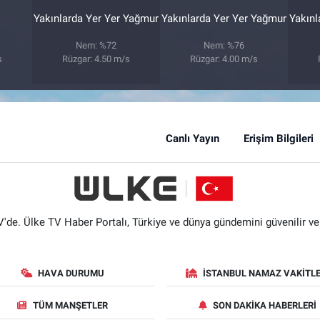
Yakınlarda Yer Yer Yağmur
Yakınlarda Yer Yer Yağmur
Yakınl
Nem: %72
Nem: %76
s
Rüzgar: 4.50 m/s
Rüzgar: 4.00 m/s
Canlı Yayın
Erişim Bilgileri
'de. Ülke TV Haber Portalı, Türkiye ve dünya gündemini güvenilir ve hı
HAVA DURUMU
İSTANBUL NAMAZ VAKITLE
TÜM MANŞETLER
SON DAKIKA HABERLERI