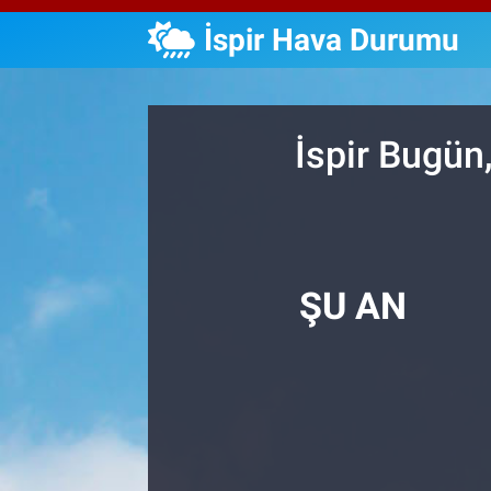
İspir Hava Durumu
Özel Haberler
Dünya
Haber Arşivi
Yazarlar
Medya
İspir Bugün
Özel Haberler
Kadın
Erişim Bilgileri
ŞU AN
Sağlık
Teknoloji
Ramazan