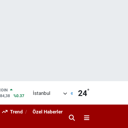
°
COIN
24
İstanbul
184,38
%0.37
LAR
7239
%0.01
Trend
Özel Haberler
RO
1823
%-0.06
RLİN