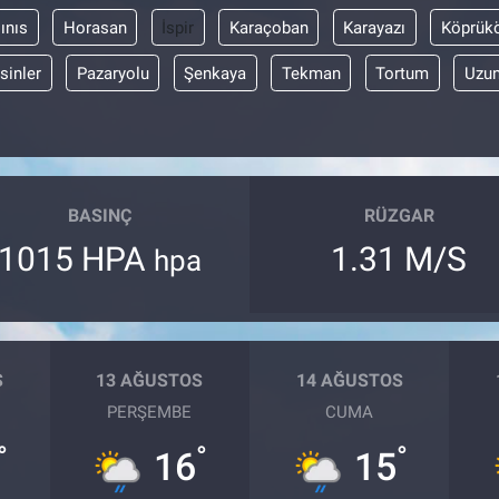
ınıs
Horasan
İspir
Karaçoban
Karayazı
Köprük
sinler
Pazaryolu
Şenkaya
Tekman
Tortum
Uzun
BASINÇ
RÜZGAR
1015 HPA
1.31 M/S
hpa
S
13 AĞUSTOS
14 AĞUSTOS
PERŞEMBE
CUMA
°
°
°
16
15