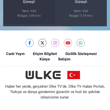
Güneşli
Güneşli
Nem: %63
Nem: %64
Rüzgar: 3.69 m/s
Rüzgar: 5.19 m/s
Canlı Yayın
Erişim Bilgileri
Gizlilik Sözleşmesi
Künye
İletişim
Haber her yerde, gerçekler Ülke TV'de. Ülke TV Haber Portalı,
Türkiye ve dünya gündemini güvenilir ve hızlı bir şekilde
izleyicisine sunar.