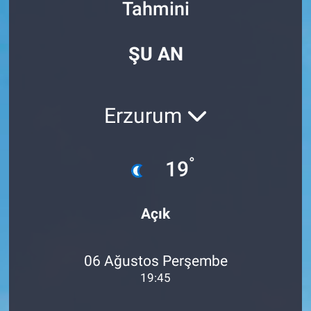
Tahmini
Özel Haberler
Dünya
Haber Arşivi
ŞU AN
Yazarlar
Medya
Özel Haberler
Erzurum
Kadın
°
19
Erişim Bilgileri
Sağlık
Açık
Teknoloji
06 Ağustos Perşembe
Ramazan
19:45