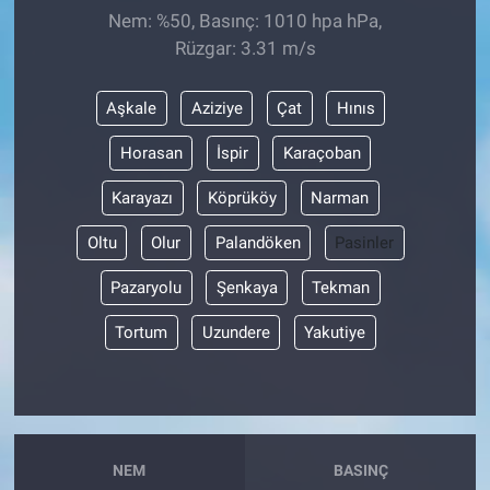
Nem: %50, Basınç: 1010 hpa hPa,
Rüzgar: 3.31 m/s
Aşkale
Aziziye
Çat
Hınıs
Horasan
İspir
Karaçoban
Karayazı
Köprüköy
Narman
Oltu
Olur
Palandöken
Pasinler
Pazaryolu
Şenkaya
Tekman
Tortum
Uzundere
Yakutiye
NEM
BASINÇ