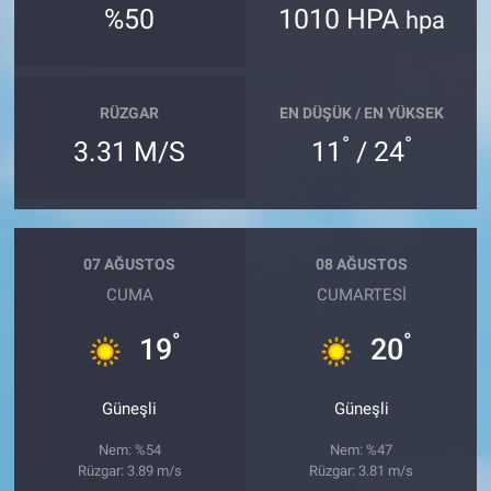
%50
1010 HPA
hpa
RÜZGAR
EN DÜŞÜK / EN YÜKSEK
°
°
3.31 M/S
11
/ 24
07 AĞUSTOS
08 AĞUSTOS
CUMA
CUMARTESI
°
°
19
20
Güneşli
Güneşli
Nem: %54
Nem: %47
Rüzgar: 3.89 m/s
Rüzgar: 3.81 m/s